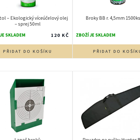
tol – Ekologický víceúčelový olej
Broky BB r. 4,5mm 1500k
– sprej 50ml
 JE SKLADEM
120
KČ
ZBOŽÍ JE SKLADEM
PŘIDAT DO KOŠÍKU
PŘIDAT DO KOŠÍK
Lapač broků
Pouzdro na pušku Hunter B