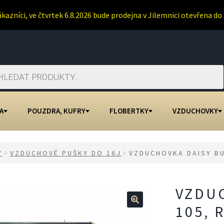
ákazníci, ve čtvrtek 6.8.2026 bude prodejna v Jilemnici otevřena do 
A
POUZDRA, KUFRY
FLOBERTKY
VZDUCHOVKY
Y
VZDUCHOVÉ PUŠKY DO 16J
VZDUCHOVKA DAISY BU
VZDU
105, 
🔍