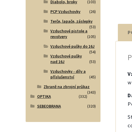
Diabolo, broky
(103)
PCP Vzduchovky
(26)
Terče, lapače, záslepky
(53)
Vzduchové pistole a
P
revolvery
(105)
Vzduchové pušky do 16J
(54)
Vzduchové pušky
nad 16J
(53)
Vzduchovky - díly a
V
příslušenství
(45)
w
Zbraně na zbrojní průkaz
(343)
D
OPTIKA
(332)
P
SEBEOBRANA
(320)
S
c