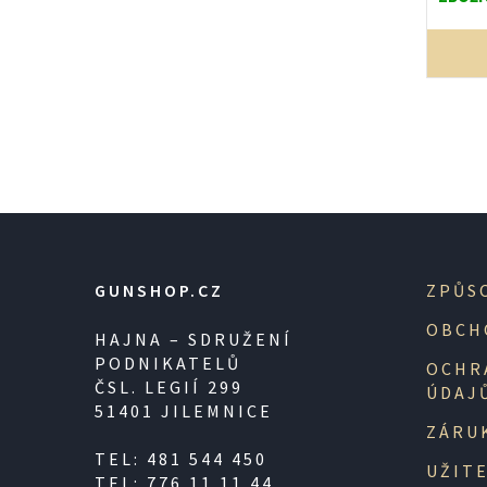
GUNSHOP.CZ
ZPŮS
OBCH
HAJNA – SDRUŽENÍ
PODNIKATELŮ
OCHR
ČSL. LEGIÍ 299
ÚDAJ
51401 JILEMNICE
ZÁRU
TEL: 481 544 450
UŽIT
TEL: 776 11 11 44