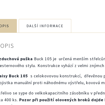
OPIS
DALŠÍ INFORMACE
POPIS
zduchová puška
Buck 105 je určená menším střelcům
esternového stylu. Konstrukce vyhází z velmi znýmch 
aisy Buck 105
s celokovovou konstrukcí, dřevěnou p
ojistka manuální proti náhodnému výstřelu, kovová mí
třelivo se sype do velkokapacitního zásobníku v předn
ca 400 ks.
Pozor při použití olovených broků dojde 