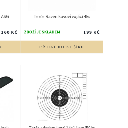
s ASG
Terče Raven kovoví vojáci 4ks
160
KČ
ZBOŽÍ JE SKLADEM
199
KČ
U
PŘIDAT DO KOŠÍKU
lack –
Terč vzduchovkový 14×14 cm/50ks