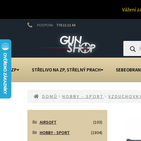
Vážení z
PODPORA
776 11 11 44
Přeskočit
Přejít
na
k
Products
search
navigaci
obsahu
webu
NA ZP
STŘELIVO NA ZP, STŘELNÝ PRACH
SEBEOBRAN
DOMŮ
HOBBY - SPORT
VZDUCHOVK
AIRSOFT
(103)
HOBBY - SPORT
(1804)