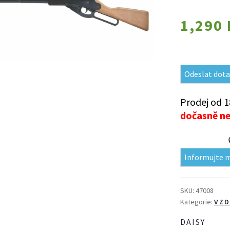
1,290
Odeslat dota
Prodej od 1
dočasně n
Informujte 
SKU:
47008
Kategorie:
VZD
DAISY