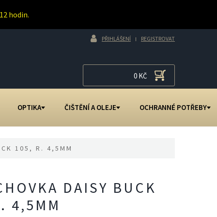
12 hodin.
PŘIHLÁŠENÍ
REGISTROVAT
0
KČ
OPTIKA
ČIŠTĚNÍ A OLEJE
OCHRANNÉ POTŘEBY
CK 105, R. 4,5MM
CHOVKA DAISY BUCK
R. 4,5MM