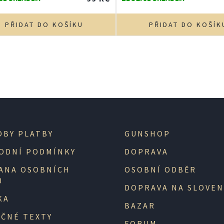
PŘIDAT DO KOŠÍKU
PŘIDAT DO KOŠÍK
OBY PLATBY
GUNSHOP
ODNÍ PODMÍNKY
DOPRAVA
ANA OSOBNÍCH
OSOBNÍ ODBĚR
Ů
DOPRAVA NA SLOVE
KA
BAZAR
EČNÉ TEXTY
FORUM