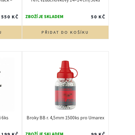
550
KČ
ZBOŽÍ JE SKLADEM
50
KČ
U
PŘIDAT DO KOŠÍKU
i 6ks
Broky BB r. 4,5mm 1500ks pro Umarex
199
KČ
ZBOŽÍ JE SKLADEM
99
KČ