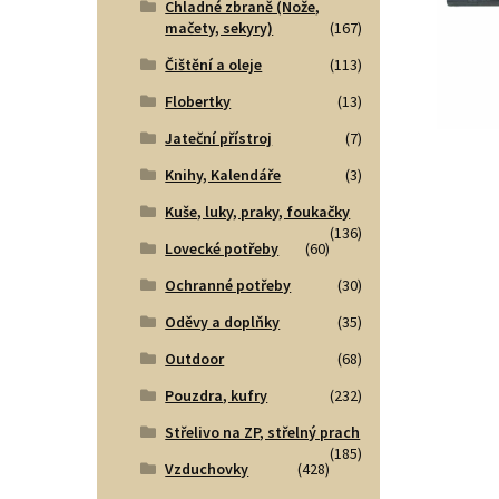
Chladné zbraně (Nože,
mačety, sekyry)
(167)
Čištění a oleje
(113)
Flobertky
(13)
Jateční přístroj
(7)
Knihy, Kalendáře
(3)
Kuše, luky, praky, foukačky
(136)
Lovecké potřeby
(60)
Ochranné potřeby
(30)
Oděvy a doplňky
(35)
Outdoor
(68)
Pouzdra, kufry
(232)
Střelivo na ZP, střelný prach
(185)
Vzduchovky
(428)