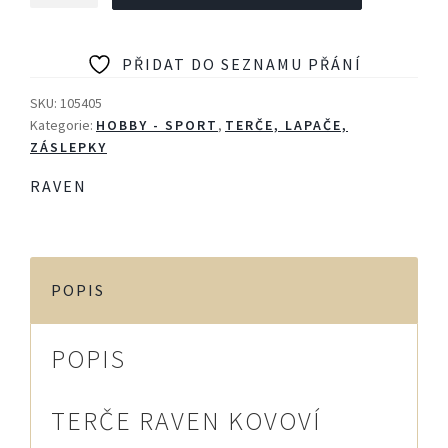
kovoví
vojáci
PŘIDAT DO SEZNAMU PŘÁNÍ
4ks
množství
SKU:
105405
Kategorie:
HOBBY - SPORT
,
TERČE, LAPAČE,
ZÁSLEPKY
RAVEN
POPIS
POPIS
TERČE RAVEN KOVOVÍ