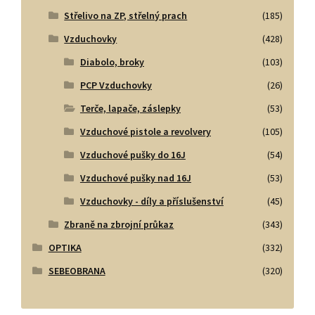
Střelivo na ZP, střelný prach
(185)
Vzduchovky
(428)
Diabolo, broky
(103)
PCP Vzduchovky
(26)
Terče, lapače, záslepky
(53)
Vzduchové pistole a revolvery
(105)
Vzduchové pušky do 16J
(54)
Vzduchové pušky nad 16J
(53)
Vzduchovky - díly a příslušenství
(45)
Zbraně na zbrojní průkaz
(343)
OPTIKA
(332)
SEBEOBRANA
(320)