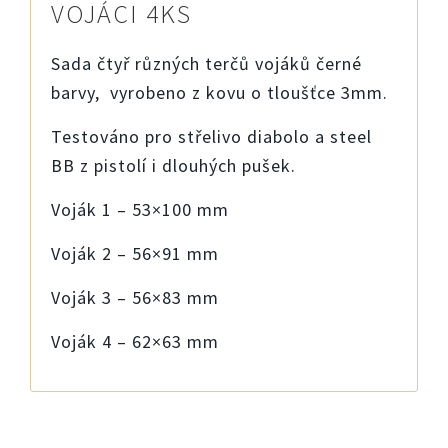
VOJÁCI 4KS
Sada čtyř různých terčů vojáků černé
barvy, vyrobeno z kovu o tloušťce 3mm.
Testováno pro střelivo diabolo a steel
BB z pistolí i dlouhých pušek.
Voják 1 – 53×100 mm
Voják 2 – 56×91 mm
Voják 3 – 56×83 mm
Voják 4 – 62×63 mm