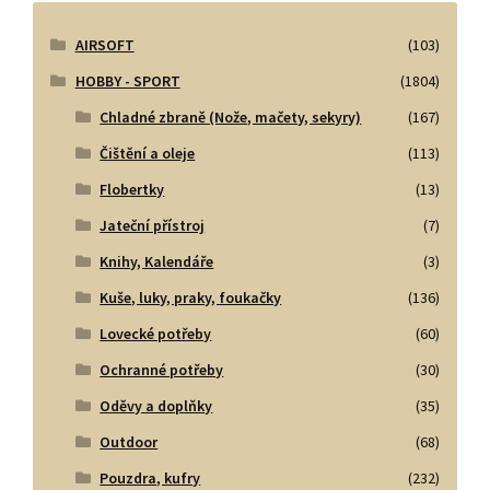
AIRSOFT
(103)
HOBBY - SPORT
(1804)
Chladné zbraně (Nože, mačety, sekyry)
(167)
Čištění a oleje
(113)
Flobertky
(13)
Jateční přístroj
(7)
Knihy, Kalendáře
(3)
Kuše, luky, praky, foukačky
(136)
Lovecké potřeby
(60)
Ochranné potřeby
(30)
Oděvy a doplňky
(35)
Outdoor
(68)
Pouzdra, kufry
(232)