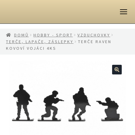
Přeskočit
Přejít
na
k
navigaci
obsahu
webu
DOMŮ
HOBBY - SPORT
VZDUCHOVKY
TERČE, LAPAČE, ZÁSLEPKY
TERČE RAVEN
KOVOVÍ VOJÁCI 4KS
🔍