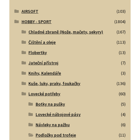
AIRSOFT
(103)
HOBBY - SPORT
(1804)
Chladné zbraně (Nože, mačety, sekyry)
(167)
Čištění a oleje
(113)
Flobertky
(13)
Jateční přístroj
(7)
Knihy, Kalendáře
(3)
Kuše, luky, praky, foukačky
(136)
Lovecké potřeby
(60)
Botky na pušky
(5)
Lovecké nábojové pásy
(4)
Návleky na pažbu
(6)
Podložky pod trofeje
(11)