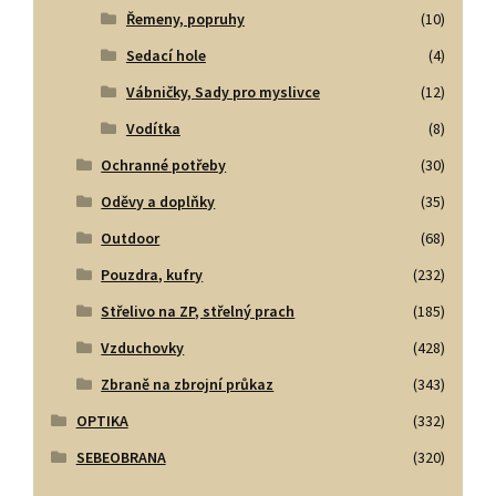
Řemeny, popruhy
(10)
Sedací hole
(4)
Vábničky, Sady pro myslivce
(12)
Vodítka
(8)
Ochranné potřeby
(30)
Oděvy a doplňky
(35)
Outdoor
(68)
Pouzdra, kufry
(232)
Střelivo na ZP, střelný prach
(185)
Vzduchovky
(428)
Zbraně na zbrojní průkaz
(343)
OPTIKA
(332)
SEBEOBRANA
(320)