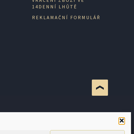
VRÁCENÍ ZBOŽÍ VE
14DENNÍ LHŮTĚ
REKLAMAČNÍ FORMULÁŘ
 JE POVINEN ZAEVIDOVAT PŘIJATOU TRŽBU U
I DO 48 HODIN.