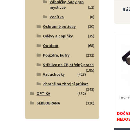
Vábničky, Sady pro
myslivce
(12)
Rá
Vodítka
(8)
Ochranné potřeby
(30)
Oděvy a doplňky
(35)
Outdoor
(68)
Pouzdra, kufry
(232)
Střelivo na ZP, střelný prach
(185)
Vzduchovky
(428)
Zbraně na zbrojní průkaz
(343)
OPTIKA
(332)
Lovec
SEBEOBRANA
(320)
DOČA
NEDO