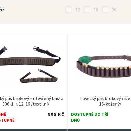
že
12
16
20
ký pás brokový – otevřený Dasta
Lovecký pás brokový ráže 
306-1, r. 12, 16 /textilní/
16/kožený/
SNĚ
350
KČ
DOSTUPNÉ DO TŘÍ
STUPNÉ
DNŮ