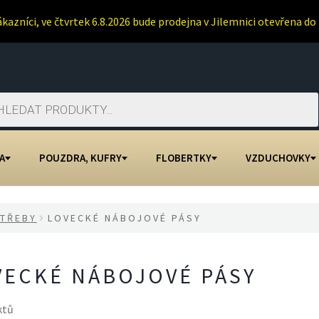
ákazníci, ve čtvrtek 6.8.2026 bude prodejna v Jilemnici otevřena do 
A
POUZDRA, KUFRY
FLOBERTKY
VZDUCHOVKY
TŘEBY
LOVECKÉ NÁBOJOVÉ PÁSY
VECKÉ NÁBOJOVÉ PÁSY
ktů