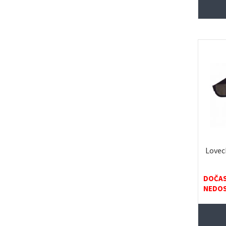
Lovec
DOČA
NEDO