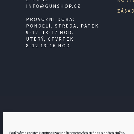
KONT
INFO@GUNSHOP.CZ
ZÁSAD
PROVOZNÍ DOBA:
PONDĚLÍ, STŘEDA, PÁTEK
9-12 13-17 HOD.
ÚTERÝ, ČTVRTEK
8-12 13-16 HOD.
PODLE ZÁKONA O EVIDENCI TRŽEB JE PRODÁ
SPRÁVCE DANĚ 
Používáme cookies k optimalizaci našich webových stránek a našich služeb.