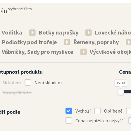
Vybrané filtry
vání
Vodítka
Botky na pušky
Lovecké nábo
Podložky pod trofeje
Řemeny, popruhy
Vábničky, Sady pro myslivce
Výcvikové oboj
stupnost produktu
Cena
Skladem
Není skladem
350 Kč
Na objednávku
Výchozí
Oblíbené
dit podle
Cena: nejnižší do nejvyšší