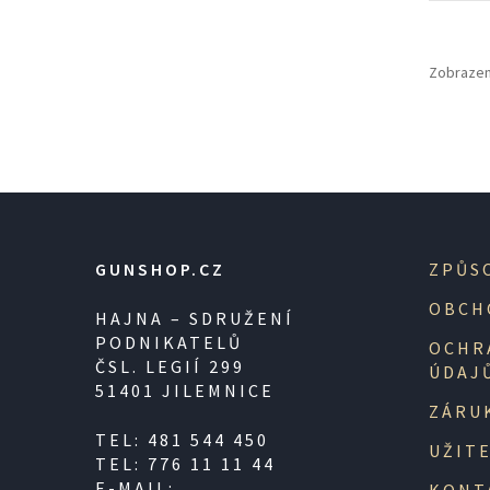
Zobrazen
GUNSHOP.CZ
ZPŮS
OBCH
HAJNA – SDRUŽENÍ
PODNIKATELŮ
OCHR
ČSL. LEGIÍ 299
ÚDAJ
51401 JILEMNICE
ZÁRU
TEL: 481 544 450
UŽIT
TEL: 776 11 11 44
E-MAIL: