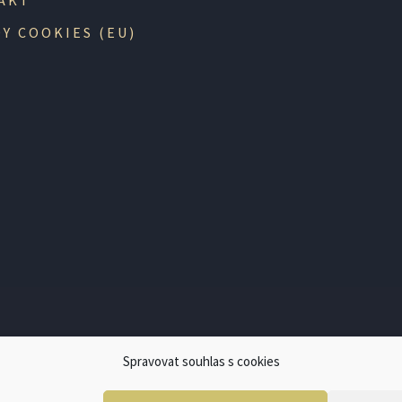
AKT
Y COOKIES (EU)
VAJÍCÍ POVINEN VYSTAVIT KUPUJÍCÍMU ÚČTENKU. ZÁROVEŇ
Spravovat souhlas s cookies
ONLINE; V PŘÍPADĚ TECHNICKÉHO VÝPADKU PAK NEJPOZDĚJ