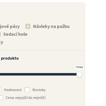
jové pásy
Návleky na pažbu
Sedací hole
ky
 produktu
770 Kč
Hodnocení
Novinky
Cena: nejvyšší do nejnišší