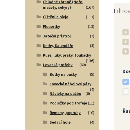
Chladné zbraně (Nože,
mačety, sekyry)
(167)
Filtro
Čištění a oleje
(113)
Flobertky
(13)
Jateční přístroj
(7)
Knihy, Kalendáře
(3)
Kuše, luky, praky, foukačky
(136)
Lovecké potřeby
(60)
Do
Botky na pušky
(5)
Lovecké nábojové pásy
(4)
Návleky na pažbu
(6)
Podložky pod trofeje
(11)
Řa
Řemeny, popruhy
(10)
Sedací hole
(4)