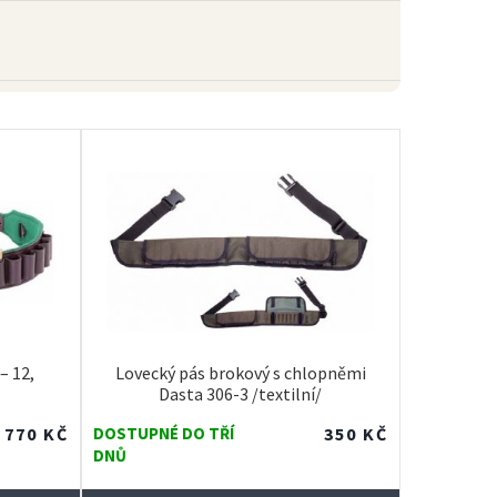
– 12,
Lovecký pás brokový s chlopněmi
Dasta 306-3 /textilní/
770
KČ
DOSTUPNÉ DO TŘÍ
350
KČ
DNŮ