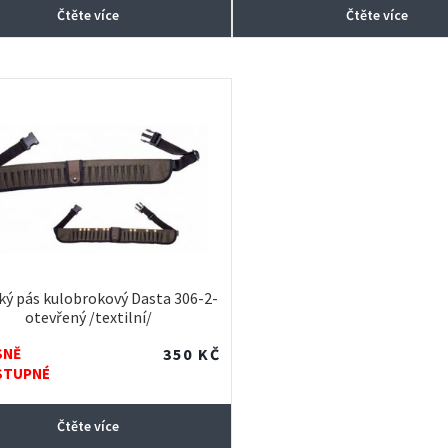
Čtěte více
Čtěte více
ký pás kulobrokový Dasta 306-2-
otevřený /textilní/
SNĚ
350
KČ
STUPNÉ
Čtěte více