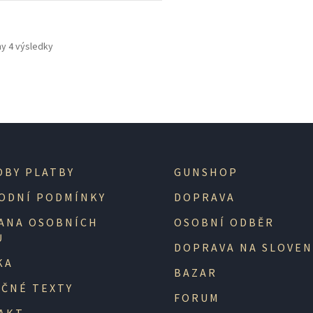
y 4 výsledky
OBY PLATBY
GUNSHOP
ODNÍ PODMÍNKY
DOPRAVA
ANA OSOBNÍCH
OSOBNÍ ODBĚR
Ů
DOPRAVA NA SLOVE
KA
BAZAR
EČNÉ TEXTY
FORUM