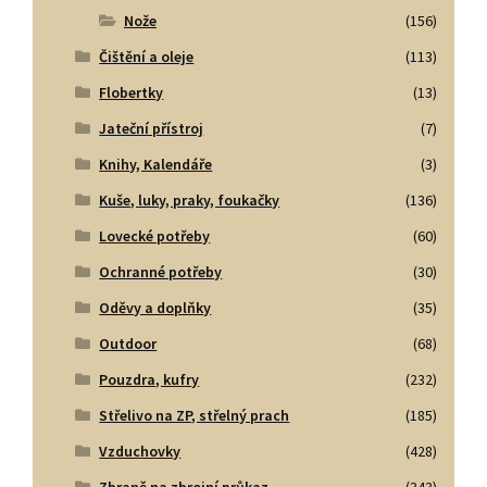
Nože
(156)
Čištění a oleje
(113)
Flobertky
(13)
Jateční přístroj
(7)
Knihy, Kalendáře
(3)
Kuše, luky, praky, foukačky
(136)
Lovecké potřeby
(60)
Ochranné potřeby
(30)
Oděvy a doplňky
(35)
Outdoor
(68)
Pouzdra, kufry
(232)
Střelivo na ZP, střelný prach
(185)
Vzduchovky
(428)
Zbraně na zbrojní průkaz
(343)