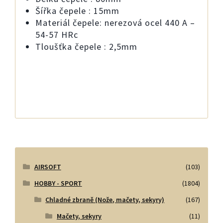
Šířka čepele : 15mm
Materiál čepele: nerezová ocel 440 A –
54-57 HRc
Tloušťka čepele : 2,5mm
AIRSOFT
(103)
HOBBY - SPORT
(1804)
Chladné zbraně (Nože, mačety, sekyry)
(167)
Mačety, sekyry
(11)