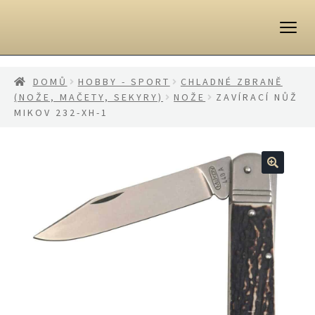
Přeskočit
Přejít
na
k
navigaci
obsahu
webu
DOMŮ
HOBBY - SPORT
CHLADNÉ ZBRANĚ
(NOŽE, MAČETY, SEKYRY)
NOŽE
ZAVÍRACÍ NŮŽ
MIKOV 232-XH-1
🔍