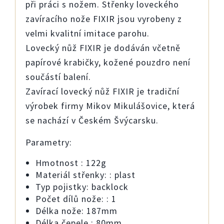
při práci s nožem. Střenky loveckého
zavíracího nože FIXIR jsou vyrobeny z
velmi kvalitní imitace parohu.
Lovecký nůž FIXIR je dodáván včetně
papírové krabičky, kožené pouzdro není
součástí balení.
Zavírací lovecký nůž FIXIR je tradiční
výrobek firmy Mikov Mikulášovice, která
se nachází v Českém Švýcarsku.
Parametry:
Hmotnost : 122g
Materiál střenky: : plast
Typ pojistky: backlock
Počet dílů nože: : 1
Délka nože: 187mm
Délka čepele : 80mm