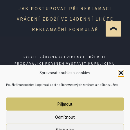
JAK POSTUPOVAT PŘI REKLAMACI
VRÁCENÍ ZBOŽÍ VE 14DENNÍ LHŮTĚ
REKLAMAČNÍ FORMULÁŘ
PODLE ZÁKONA O EVIDENCI TRŽEB JE
PRODÁVAJÍCÍ POVINEN VYSTAVIT KUPUJÍCÍMU
ÚČTENKU. ZÁROVEŇ JE POVINEN ZAEVIDOVAT
Spravovat souhlas s cookies
PŘIJATOU TRŽBU U SPRÁVCE DANĚ ONLINE; V
PŘÍPADĚ TECHNICKÉHO VÝPADKU PAK NEJPOZDĚJI
Používáme cookies k optimalizaci našich webových stránek a našich služeb.
DO 48 HODIN.
Příjmout
© GUNSHOP 2026
Odmítnout