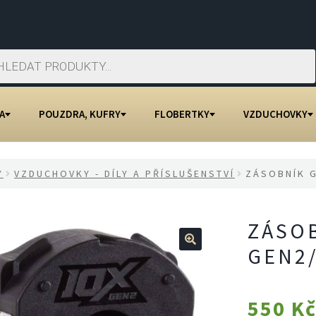
A
POUZDRA, KUFRY
FLOBERTKY
VZDUCHOVKY
Y
VZDUCHOVKY - DÍLY A PŘÍSLUŠENSTVÍ
ZÁSOBNÍK G
ZÁSO
GEN2/
🔍
550
K