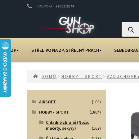
PODPORA
776 11 11 44
Přeskočit
Přejít
na
k
Products
search
navigaci
obsahu
webu
NA ZP
STŘELIVO NA ZP, STŘELNÝ PRACH
SEBEOBRAN
DOMŮ
HOBBY - SPORT
VZDUCHOVK
AIRSOFT
(103)
HOBBY - SPORT
(1804)
Chladné zbraně (Nože,
mačety, sekyry)
(167)
Čištění a oleje
(113)