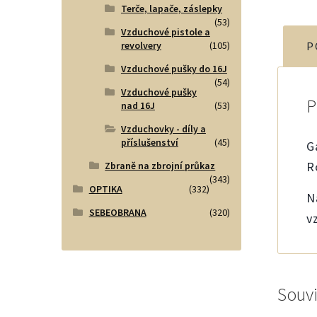
Terče, lapače, záslepky
(53)
Vzduchové pistole a
P
revolvery
(105)
Vzduchové pušky do 16J
(54)
Vzduchové pušky
nad 16J
(53)
Vzduchovky - díly a
příslušenství
(45)
G
R
Zbraně na zbrojní průkaz
(343)
OPTIKA
(332)
N
SEBEOBRANA
(320)
v
Souvi