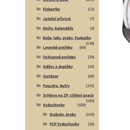
Flobertky
(13)
Jateční přístroj
(7)
Knihy, Kalendáře
(3)
Kuše, luky, praky, foukačky
(136)
Lovecké potřeby
(60)
Ochranné potřeby
(30)
Oděvy a doplňky
(35)
Outdoor
(68)
Pouzdra, kufry
(232)
Střelivo na ZP, střelný prach
(185)
Vzduchovky
(428)
Diabolo, broky
(103)
PCP Vzduchovky
(26)