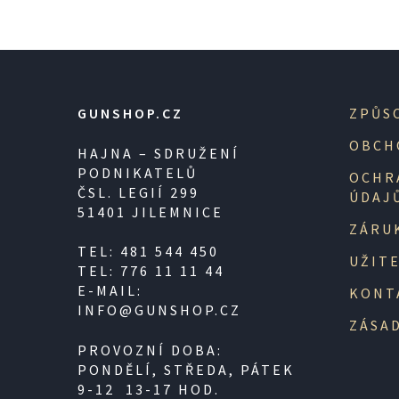
GUNSHOP.CZ
ZPŮS
OBCH
HAJNA – SDRUŽENÍ
PODNIKATELŮ
OCHR
ČSL. LEGIÍ 299
ÚDAJ
51401 JILEMNICE
ZÁRU
TEL: 481 544 450
UŽIT
TEL: 776 11 11 44
E-MAIL:
KONT
INFO@GUNSHOP.CZ
ZÁSAD
PROVOZNÍ DOBA:
PONDĚLÍ, STŘEDA, PÁTEK
9-12 13-17 HOD.