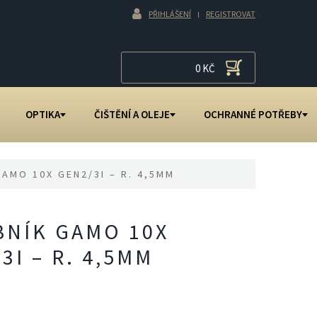
PŘIHLÁŠENÍ
REGISTROVAT
0
KČ
OPTIKA
ČIŠTĚNÍ A OLEJE
OCHRANNÉ POTŘEBY
AMO 10X GEN2/3I – R. 4,5MM
BNÍK GAMO 10X
3I – R. 4,5MM
č