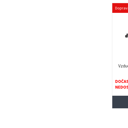
Doprav
Vzdu
DOČA
NEDO