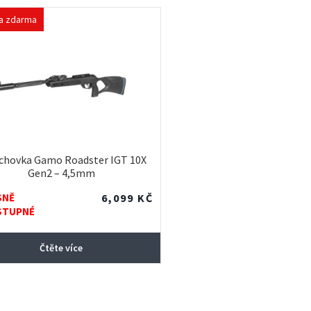
a zdarma
chovka Gamo Roadster IGT 10X
Gen2 – 4,5mm
SNĚ
6,099
KČ
STUPNÉ
Čtěte více