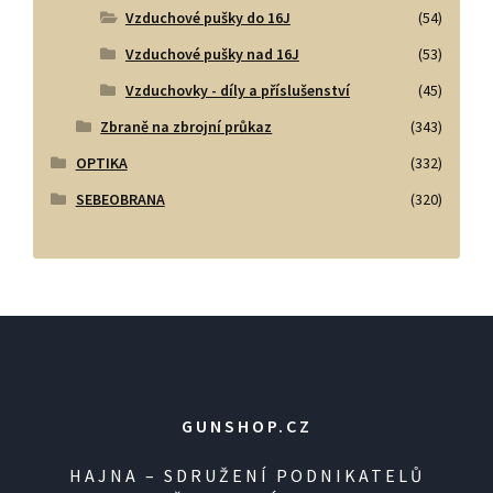
Vzduchové pušky do 16J
(54)
Vzduchové pušky nad 16J
(53)
Vzduchovky - díly a příslušenství
(45)
Zbraně na zbrojní průkaz
(343)
OPTIKA
(332)
SEBEOBRANA
(320)
GUNSHOP.CZ
HAJNA – SDRUŽENÍ PODNIKATELŮ