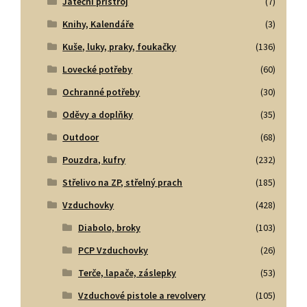
Jateční přístroj
(7)
Knihy, Kalendáře
(3)
Kuše, luky, praky, foukačky
(136)
Lovecké potřeby
(60)
Ochranné potřeby
(30)
Oděvy a doplňky
(35)
Outdoor
(68)
Pouzdra, kufry
(232)
Střelivo na ZP, střelný prach
(185)
Vzduchovky
(428)
Diabolo, broky
(103)
PCP Vzduchovky
(26)
Terče, lapače, záslepky
(53)
Vzduchové pistole a revolvery
(105)