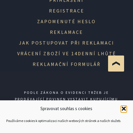
REGISTRACE
ZAPOMENUTÉ HESLO
REKLAMACE
JAK POSTUPOVAT PŘI REKLAMACI
VRÁCENÍ ZBOŽÍ VE 14DENNÍ LHŮTĚ
REKLAMAČNÍ FORMULÁŘ
PODLE ZÁKONA O EVIDENCI TRŽEB JE
PRODÁVAJÍCÍ POVINEN VYSTAVIT KUPUJÍCÍMU
ÚČTENKU. ZÁROVEŇ JE POVINEN ZAEVIDOVAT
Spravovat souhlas s cookies
PŘIJATOU TRŽBU U SPRÁVCE DANĚ ONLINE; V
PŘÍPADĚ TECHNICKÉHO VÝPADKU PAK NEJPOZDĚJI
Používáme cookies k optimalizaci našich webových stránek a našich služeb.
DO 48 HODIN.