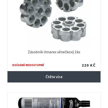
Zásobník Umarex věnečkový 1ks
220
KČ
DOČASNĚ NEDOSTUPNÉ
Čtěte více