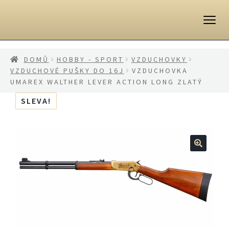
Přeskočit
Přejít
na
k
navigaci
obsahu
webu
DOMŮ
HOBBY - SPORT
VZDUCHOVKY
VZDUCHOVÉ PUŠKY DO 16J
VZDUCHOVKA
UMAREX WALTHER LEVER ACTION LONG ZLATÝ
SLEVA!
🔍