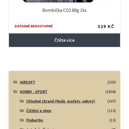
Bombička CO2 88g 1ks
329
KČ
DOČASNĚ NEDOSTUPNÉ
Čtěte více
AIRSOFT
(103)
HOBBY - SPORT
(1804)
Chladné zbraně (Nože, mačety, sekyry)
(167)
Čištění a oleje
(113)
Flobertky
(13)