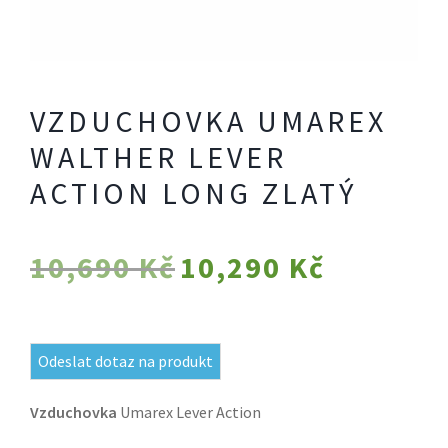
VZDUCHOVKA UMAREX
WALTHER LEVER
ACTION LONG ZLATÝ
Původní
Aktuální
10,690
Kč
10,290
Kč
cena
cena
byla:
je:
Odeslat dotaz na produkt
10,690 Kč.
10,290 Kč.
Vzduchovka
Umarex Lever Action