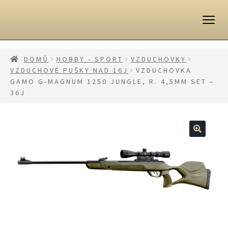
Přeskočit
Přejít
na
k
navigaci
obsahu
webu
DOMŮ
HOBBY - SPORT
VZDUCHOVKY
VZDUCHOVÉ PUŠKY NAD 16J
VZDUCHOVKA
GAMO G-MAGNUM 1250 JUNGLE, R. 4,5MM SET –
36J
🔍