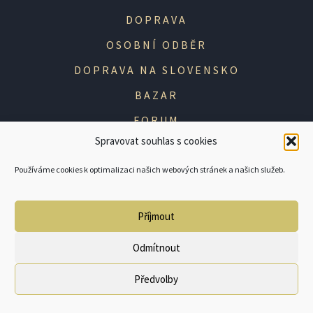
DOPRAVA
OSOBNÍ ODBĚR
DOPRAVA NA SLOVENSKO
BAZAR
FORUM
Spravovat souhlas s cookies
PŘIHLÁŠENÍ
REGISTRACE
Používáme cookies k optimalizaci našich webových stránek a našich služeb.
ZAPOMENUTÉ HESLO
Příjmout
REKLAMACE
JAK POSTUPOVAT PŘI REKLAMACI
Odmítnout
VRÁCENÍ ZBOŽÍ VE 14DENNÍ LHŮTĚ
Předvolby
0
Products
REKLAMAČNÍ FORMULÁŘ
search