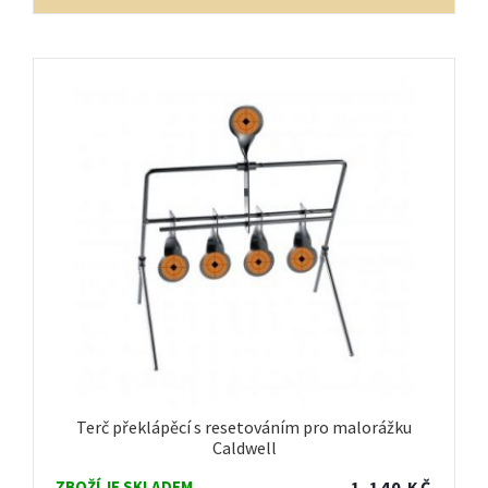
Terč překlápěcí s resetováním pro malorážku
Caldwell
ZBOŽÍ JE SKLADEM
1,140
KČ