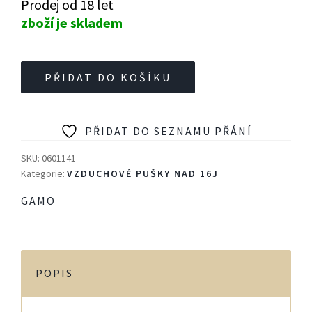
Prodej od 18 let
zboží je skladem
Vzduchovka
PŘIDAT DO KOŠÍKU
Gamo
G-
Magnum
PŘIDAT DO SEZNAMU PŘÁNÍ
1250
Jungle,
SKU:
0601141
r.
Kategorie:
VZDUCHOVÉ PUŠKY NAD 16J
4,5mm
GAMO
set
-
36J
množství
POPIS