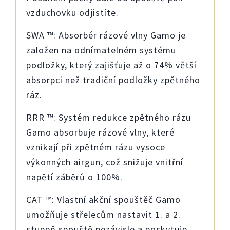
vzduchovku odjistíte.
SWA ™: Absorbér rázové vlny Gamo je
založen na odnímatelném systému
podložky, který zajišťuje až o 74% větší
absorpci než tradiční podložky zpětného
ráz.
RRR ™: Systém redukce zpětného rázu
Gamo absorbuje rázové vlny, které
vznikají při zpětném rázu vysoce
výkonných airgun, což snižuje vnitřní
napětí záběrů o 100%.
CAT ™: Vlastní akční spouštěč Gamo
umožňuje střelecům nastavit 1. a 2.
stupeň spouště nezávisle a poskytuje