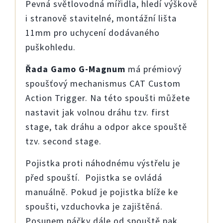
Pevná světlovodná mířidla, hledí výškově
i stranově stavitelné, montážní lišta
11mm pro uchycení dodávaného
puškohledu.
Řada Gamo G-Magnum
má prémiový
spoušťový mechanismus CAT Custom
Action Trigger. Na této spoušti můžete
nastavit jak volnou dráhu tzv. first
stage, tak dráhu a odpor akce spouště
tzv. second stage.
Pojistka proti náhodnému výstřelu je
před spouští. Pojistka se ovládá
manuálně. Pokud je pojistka blíže ke
spoušti, vzduchovka je zajištěná.
Posunem páčky dále od spouště pak