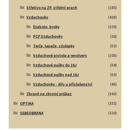
Střelivo na ZP, střelný prach
(185)
Vzduchovky
(428)
Diabolo, broky
(103)
PCP Vzduchovky
(26)
Terče, lapače, záslepky
(53)
Vzduchové pistole a revolvery
(105)
Vzduchové pušky do 16J
(54)
Vzduchové pušky nad 16J
(53)
Vzduchovky - díly a příslušenství
(45)
Zbraně na zbrojní průkaz
(343)
OPTIKA
(332)
SEBEOBRANA
(320)