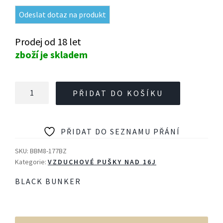
Odeslat dotaz na produkt
Prodej od 18 let
zboží je skladem
Vzduchovka
PŘIDAT DO KOŠÍKU
Black
Bunker
BM8,
PŘIDAT DO SEZNAMU PŘÁNÍ
r.
4,5mm
SKU:
BBM8-177BZ
Full
Kategorie:
VZDUCHOVÉ PUŠKY NAD 16J
Black
BLACK BUNKER
závit
-
24J