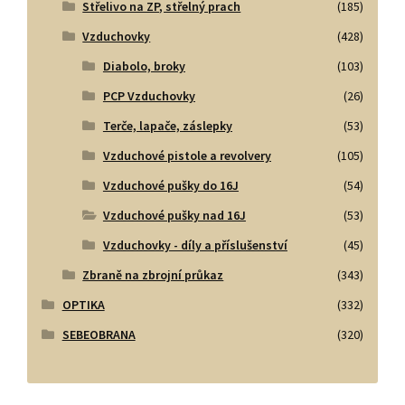
Střelivo na ZP, střelný prach
(185)
Vzduchovky
(428)
Diabolo, broky
(103)
PCP Vzduchovky
(26)
Terče, lapače, záslepky
(53)
Vzduchové pistole a revolvery
(105)
Vzduchové pušky do 16J
(54)
Vzduchové pušky nad 16J
(53)
Vzduchovky - díly a příslušenství
(45)
Zbraně na zbrojní průkaz
(343)
OPTIKA
(332)
SEBEOBRANA
(320)