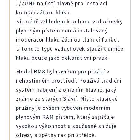
1/2UNF na ústí hlavně pro instalaci
kompenzátoru hluku.
Nicméně vzhledem k pohonu vzduchovky
plynovým pístem nemá instalovaný
moderátor hluku žádnou tlumicí funkci.
U tohoto typu vzduchovek slouží tlumiče
hluku pouze jako dekorativní prvek.
M
o
del
BM8
byl
na
v
rž
en pro přežití v
nehostinném prostředí.
Pou
ž
í
v
á t
r
adiční
s
y
s
tém nabíjení zlomením hlavně, j
aký
zná
me
z
e starých Slávií.
M
ísto klasické
pružiny
j
e
ov
š
e
m
vyb
a
v
e
n
moder
ní
m
p
lyn
o
v
ý
m
RAM píst
em
, který za
j
išť
uje
vysok
o
u
výkon
nost
a
s
o
uča
sně
sni
ž
uje
otřesy a zpětný ráz při střel
b
ě
.