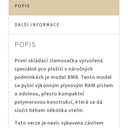
množství
POPIS
DALŠÍ INFORMACE
POPIS
První skládací zlamovačka v
yt
voř
ená
speciálně
pro
přež
i
tí
v
n
ár
oč
ných
p
od
mínkách
je model BM8. Tento model
se
pyšní
výkonným plynovým RAM pístem
a o
d
o
l
n
ou
,
přesto kompaktní
polymerovou konstrukcí, kter
á
s
e
dá
složit
během několika vteřin.
Tato verze je navíc vybavena závitem