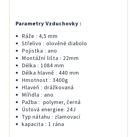
Parametry Vzduchovky :
Ráže : 4,5 mm
Střelivo : olověné diabolo
Pojistka : ano
Montážní lišta : 22mm
Délka : 1084 mm
Délka hlavně : 440 mm
Hmotnost : 3400g
Hlaveň : drážkovaná
Mířidla : ano
Pažba : polymer, černá
Úsťová energiee: 24J
Typ nátahu : zlamovací
kapacita : 1 rána