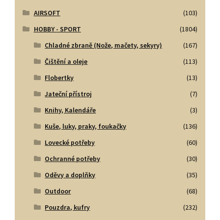
AIRSOFT
(103)
HOBBY - SPORT
(1804)
Chladné zbraně (Nože, mačety, sekyry)
(167)
Čištění a oleje
(113)
Flobertky
(13)
Jateční přístroj
(7)
Knihy, Kalendáře
(3)
Kuše, luky, praky, foukačky
(136)
Lovecké potřeby
(60)
Ochranné potřeby
(30)
Oděvy a doplňky
(35)
Outdoor
(68)
Pouzdra, kufry
(232)