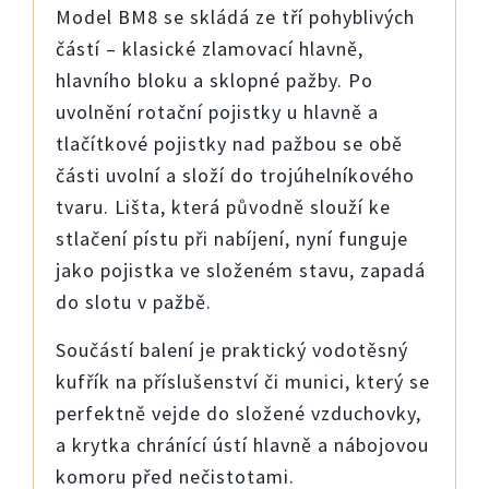
Model BM8 se
sk
l
á
dá
ze
t
ří
pohybliv
ý
ch
část
í
– klasick
é
zlamovací hlav
ně
,
hlavní
ho
blok
u
a sklopn
é
pažb
y
. Po
u
v
oln
ěn
í rotační pojistky u hlavně a
tlačítkové pojistky nad pažbou se obě
části uvolní a slož
í
do trojúhelníkového
tvaru. Lišta, která původně slouží ke
stlačení pístu při
n
a
bíj
ení, nyní fun
guj
e
j
a
k
o
pojistka
ve složeném stavu
,
z
apa
d
á
do slotu v pažbě.
Součástí balení je praktický vodotěsný
kufřík na příslušenství či munici, který
se
perfektně
vej
de do složené vzduchovky
,
a krytka chránící ústí hlavně a nábojovou
komoru před nečistotami.