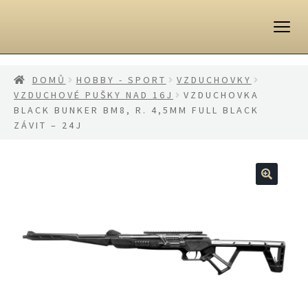
Přeskočit
Přejít
na
k
navigaci
obsahu
webu
DOMŮ
HOBBY - SPORT
VZDUCHOVKY
VZDUCHOVÉ PUŠKY NAD 16J
VZDUCHOVKA
BLACK BUNKER BM8, R. 4,5MM FULL BLACK
ZÁVIT – 24J
🔍