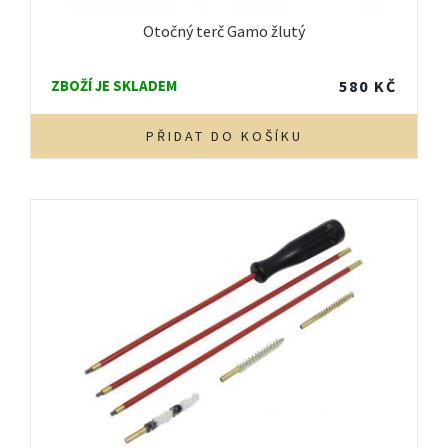
Otočný terč Gamo žlutý
ZBOŽÍ JE SKLADEM
580
KČ
PŘIDAT DO KOŠÍKU