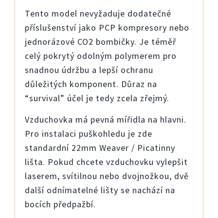
Tent
o
model
nevyžaduje dodatečné
příslušenství
jak
o PCP kompresor
y
nebo
jed
n
o
ráz
ov
é
CO2 bombičk
y
.
J
e téměř
c
e
lý
pokryt
ý
odolným polymerem
pro
snadnou údržbu
a
le
p
ší
o
c
h
ra
nu
d
ůl
e
žitých ko
m
ponent.
Důraz
na
“
s
u
rviv
a
l”
ú
čel
j
e
t
e
dy
z
c
el
a
zř
e
jm
ý
.
Vzdu
ch
o
v
k
a
m
á
p
e
v
n
á
mířidla
na
hla
v
n
i
.
Pro
instalaci puškohledu
je
z
d
e
standardní 22mm Weaver / Picatinny
lišta
.
P
okud chcete vzduchovku vylepšit
laserem, svítilnou
nebo
dvojnožkou,
dvě
další odnímatelné lišty se nachází
na
bo
c
íc
h předpažbí.