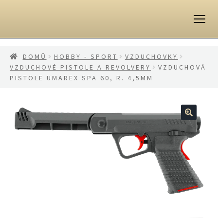
Přeskočit
Přejít
na
k
navigaci
obsahu
webu
DOMŮ
HOBBY - SPORT
VZDUCHOVKY
VZDUCHOVÉ PISTOLE A REVOLVERY
VZDUCHOVÁ
PISTOLE UMAREX SPA 60, R. 4,5MM
🔍