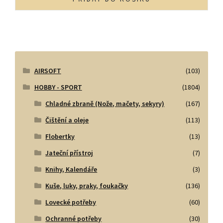
AIRSOFT
(103)
HOBBY - SPORT
(1804)
Chladné zbraně (Nože, mačety, sekyry)
(167)
Čištění a oleje
(113)
Flobertky
(13)
Jateční přístroj
(7)
Knihy, Kalendáře
(3)
Kuše, luky, praky, foukačky
(136)
Lovecké potřeby
(60)
Ochranné potřeby
(30)