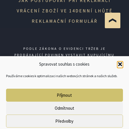
JAK POSTUPOVAT PŘI REKLAMACI
VRÁCENÍ ZBOŽÍ VE 14DENNÍ LHŮTĚ
REKLAMAČNÍ FORMULÁŘ
PODLE ZÁKONA O EVIDENCI TRŽEB JE
PRODÁVAJÍCÍ POVINEN VYSTAVIT KUPUJÍCÍMU
ÚČTENKU. ZÁROVEŇ JE POVINEN ZAEVIDOVAT
Spravovat souhlas s cookies
PŘIJATOU TRŽBU U SPRÁVCE DANĚ ONLINE; V
PŘÍPADĚ TECHNICKÉHO VÝPADKU PAK NEJPOZDĚJI
Používáme cookies k optimalizaci našich webových stránek a našich služeb.
DO 48 HODIN.
Příjmout
© GUNSHOP 2026
Odmítnout
Předvolby
0
Products