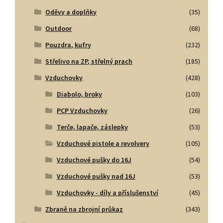
Oděvy a doplňky
(35)
Outdoor
(68)
Pouzdra, kufry
(232)
Střelivo na ZP, střelný prach
(185)
Vzduchovky
(428)
Diabolo, broky
(103)
PCP Vzduchovky
(26)
Terče, lapače, záslepky
(53)
Vzduchové pistole a revolvery
(105)
Vzduchové pušky do 16J
(54)
Vzduchové pušky nad 16J
(53)
Vzduchovky - díly a příslušenství
(45)
Zbraně na zbrojní průkaz
(343)