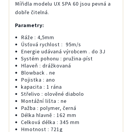
Mířidla modelu UX SPA 60 jsou pevná a
dobře čitelná.
Parametry:
Ráže : 4,5mm
Úsťová rychlost : 95m/s
Energie udávaná výrobcem . do 3J
Systém pohonu : pružina-píst
Hlaveň : drážkovaná
Blowback . ne
Pojistka : ano
kapacita : 1 rána
Střelivo : olověné diabolo
Montážní lišta : ne
Pažba : polymer, černá
Délka hlavně : 162 mm
Celková délka : 345 mm
Hmotnost : 721g