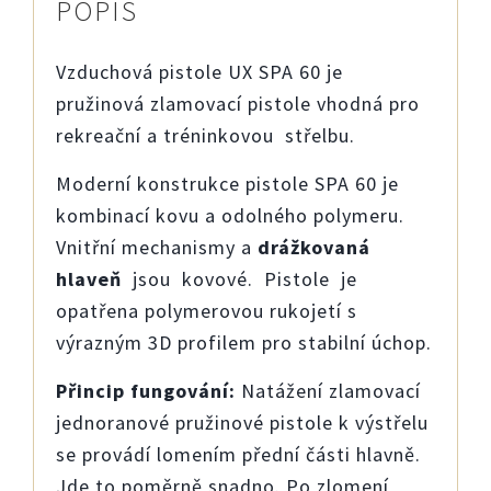
POPIS
Vzduchová pistole UX SPA 60 je
pružinová zlamovací pistole vhodná pro
rekreační a tréninkovou střelbu.
Moderní konstrukce pistole SPA 60 je
kombinací kovu a odolného polymeru.
Vnitřní mechanismy a
drážkovaná
hlaveň
jsou kovové. Pistole je
opatřena polymerovou rukojetí s
výrazným 3D profilem pro stabilní úchop.
Přincip fungování:
Natážení zlamovací
jednoranové pružinové pistole k výstřelu
se provádí lomením přední části hlavně.
Jde to poměrně snadno. Po zlomení