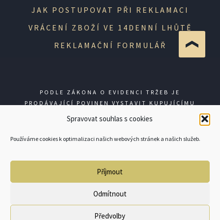
JAK POSTUPOVAT PŘI REKLAMACI
VRÁCENÍ ZBOŽÍ VE 14DENNÍ LHŮTĚ
REKLAMAČNÍ FORMULÁŘ
PODLE ZÁKONA O EVIDENCI TRŽEB JE
PRODÁVAJÍCÍ POVINEN VYSTAVIT KUPUJÍCÍMU
ÚČTENKU. ZÁROVEŇ JE POVINEN ZAEVIDOVAT
Spravovat souhlas s cookies
PŘIJATOU TRŽBU U SPRÁVCE DANĚ ONLINE; V
PŘÍPADĚ TECHNICKÉHO VÝPADKU PAK NEJPOZDĚJI
Používáme cookies k optimalizaci našich webových stránek a našich služeb.
DO 48 HODIN.
Příjmout
© GUNSHOP 2026
Odmítnout
Předvolby
0