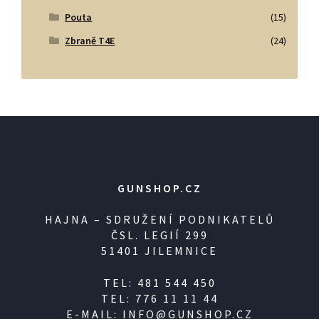
Pouta
(15)
Zbraně T4E
(24)
GUNSHOP.CZ
HAJNA – SDRUŽENÍ PODNIKATELŮ
ČSL. LEGIÍ 299
51401 JILEMNICE
TEL: 481 544 450
TEL: 776 11 11 44
E-MAIL: INFO@GUNSHOP.CZ