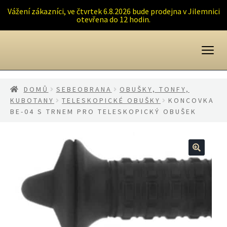
Vážení zákazníci, ve čtvrtek 6.8.2026 bude prodejna v Jilemnici
otevřena do 12 hodin.
Přeskočit
Přejít
na
k
navigaci
obsahu
webu
DOMŮ
SEBEOBRANA
OBUŠKY, TONFY,
KUBOTANY
TELESKOPICKÉ OBUŠKY
KONCOVKA
BE-04 S TRNEM PRO TELESKOPICKÝ OBUŠEK
🔍