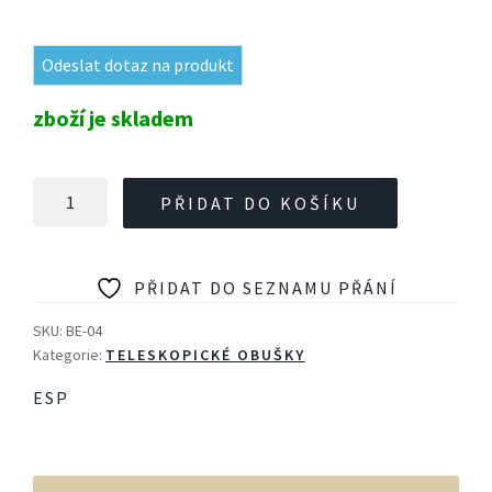
Odeslat dotaz na produkt
zboží je skladem
Koncovka
PŘIDAT DO KOŠÍKU
BE-
04
s
PŘIDAT DO SEZNAMU PŘÁNÍ
trnem
pro
SKU:
BE-04
teleskopický
Kategorie:
TELESKOPICKÉ OBUŠKY
obušek
ESP
množství