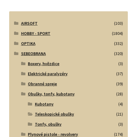
AIRSOFT
(103)
HOBBY - SPORT
(1804)
OPTIKA
(332)
SEBEOBRANA
(320)
Boxery, hvězdice
(3)
Elektrické paralyzéry
(37)
Obranné spreje
(39)
Obušky, tonfy, kubotany
(28)
Kubotany
(4)
Teleskopické obušky
(21)
Tonfy, obušky
(3)
Plynové pistole - revolvery
(174)