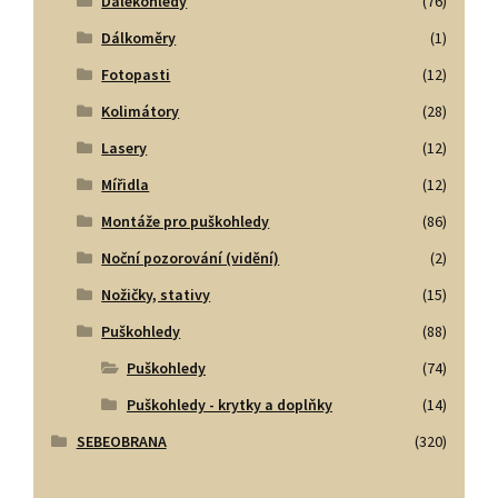
Dalekohledy
(76)
Dálkoměry
(1)
Fotopasti
(12)
Kolimátory
(28)
Lasery
(12)
Mířidla
(12)
Montáže pro puškohledy
(86)
Noční pozorování (vidění)
(2)
Nožičky, stativy
(15)
Puškohledy
(88)
Puškohledy
(74)
Puškohledy - krytky a doplňky
(14)
SEBEOBRANA
(320)