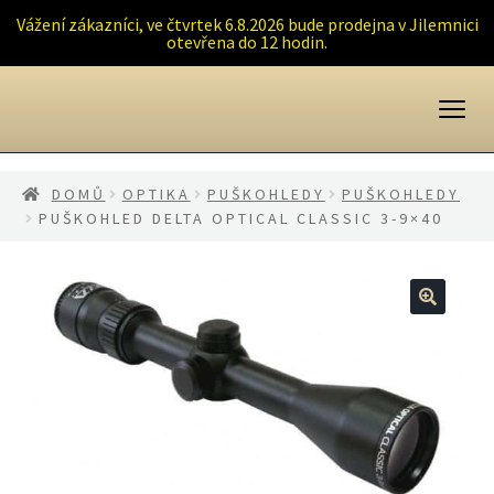
Vážení zákazníci, ve čtvrtek 6.8.2026 bude prodejna v Jilemnici
otevřena do 12 hodin.
Přeskočit
Přejít
na
k
navigaci
obsahu
webu
DOMŮ
OPTIKA
PUŠKOHLEDY
PUŠKOHLEDY
PUŠKOHLED DELTA OPTICAL CLASSIC 3-9×40
🔍