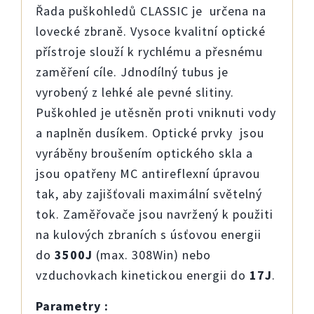
Řada puškohledů CLASSIC je určena na
lovecké zbraně. Vysoce kvalitní optické
přístroje slouží k rychlému a přesnému
zaměření cíle. Jdnodílný tubus je
vyrobený z lehké ale pevné slitiny.
Puškohled je utěsněn proti vniknuti vody
a naplněn dusíkem. Optické prvky jsou
vyráběny broušením optického skla a
jsou opatřeny MC antireflexní úpravou
tak, aby zajišťovali maximální světelný
tok. Zaměřovače jsou navržený k použiti
na kulových zbraních s úsťovou energii
do
3500J
(max. 308Win) nebo
vzduchovkach kinetickou energii do
17J
.
Parametry :