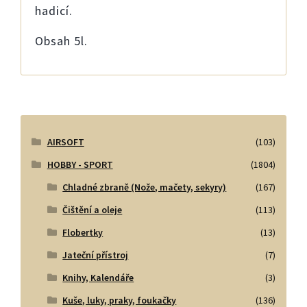
hadicí.
Obsah 5l.
AIRSOFT
(103)
HOBBY - SPORT
(1804)
Chladné zbraně (Nože, mačety, sekyry)
(167)
Čištění a oleje
(113)
Flobertky
(13)
Jateční přístroj
(7)
Knihy, Kalendáře
(3)
Kuše, luky, praky, foukačky
(136)