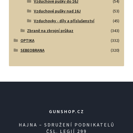
Vzduchové pušky do 16J
(54)
Vzduchové pušky nad 16J
(53)
Vzduchovky - díly a příslušenství
(45)
Zbraně na zbrojní průkaz
(343)
OPTIKA
(332)
SEBEOBRANA
(320)
GUNSHOP.CZ
HAJNA – SDRUŽENÍ PODNIKATELŮ
ČSL. LEGIÍ 299