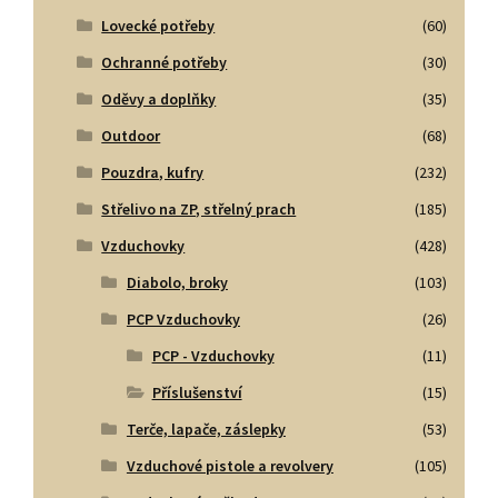
Lovecké potřeby
(60)
Ochranné potřeby
(30)
Oděvy a doplňky
(35)
Outdoor
(68)
Pouzdra, kufry
(232)
Střelivo na ZP, střelný prach
(185)
Vzduchovky
(428)
Diabolo, broky
(103)
PCP Vzduchovky
(26)
PCP - Vzduchovky
(11)
Příslušenství
(15)
Terče, lapače, záslepky
(53)
Vzduchové pistole a revolvery
(105)