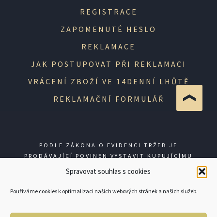
REGISTRACE
ZAPOMENUTÉ HESLO
REKLAMACE
JAK POSTUPOVAT PŘI REKLAMACI
VRÁCENÍ ZBOŽÍ VE 14DENNÍ LHŮTĚ
REKLAMAČNÍ FORMULÁŘ
PODLE ZÁKONA O EVIDENCI TRŽEB JE
PRODÁVAJÍCÍ POVINEN VYSTAVIT KUPUJÍCÍMU
ÚČTENKU. ZÁROVEŇ JE POVINEN ZAEVIDOVAT
Spravovat souhlas s cookies
PŘIJATOU TRŽBU U SPRÁVCE DANĚ ONLINE; V
PŘÍPADĚ TECHNICKÉHO VÝPADKU PAK NEJPOZDĚJI
Používáme cookies k optimalizaci našich webových stránek a našich služeb.
DO 48 HODIN.