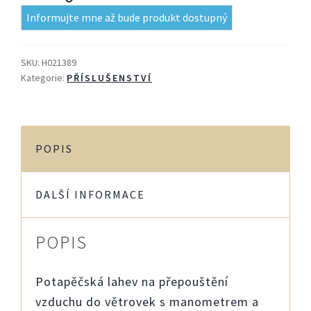
Informujte mne až bude produkt dostupný
SKU:
H021389
Kategorie:
PŘÍSLUŠENSTVÍ
POPIS
DALŠÍ INFORMACE
POPIS
Potapěčská lahev na přepouštění
vzduchu do větrovek s manometrem a