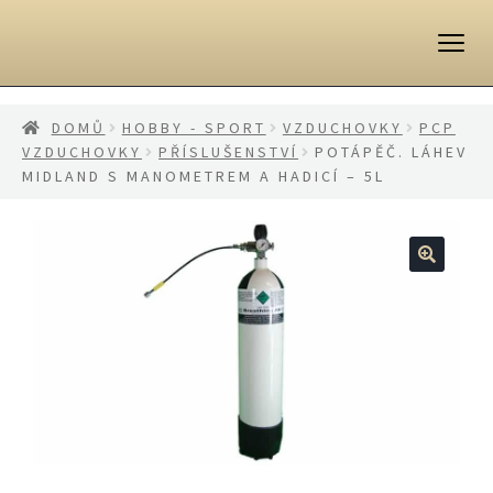
Přeskočit
Přejít
na
k
navigaci
obsahu
webu
DOMŮ
HOBBY - SPORT
VZDUCHOVKY
PCP
VZDUCHOVKY
PŘÍSLUŠENSTVÍ
POTÁPĚČ. LÁHEV
MIDLAND S MANOMETREM A HADICÍ – 5L
🔍