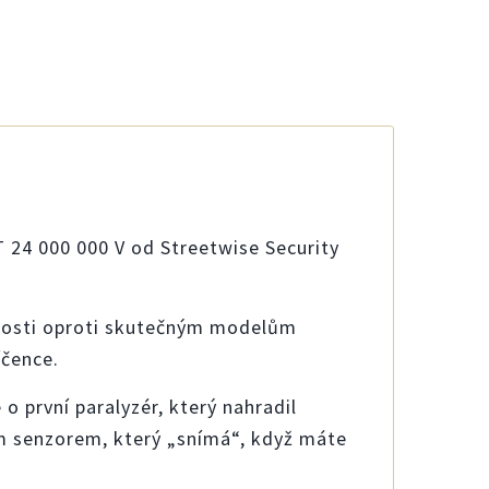
 24 000 000 V od Streetwise Security
likosti oproti skutečným modelům
íčence.
o první paralyzér, který nahradil
m senzorem, který „snímá“, když máte