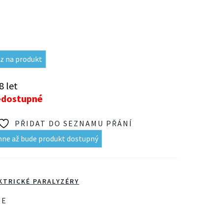
č
z na produkt
8 let
edostupné
PŘIDAT DO SEZNAMU PŘÁNÍ
mne až bude produkt dostupný
KTRICKÉ PARALYZÉRY
SE