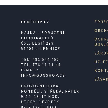
GUNSHOP.CZ
ZPŮS
OBCH
HAJNA – SDRUŽENÍ
PODNIKATELŮ
OCHR
ČSL. LEGIÍ 299
ÚDAJ
51401 JILEMNICE
ZÁRU
TEL: 481 544 450
UŽIT
TEL: 776 11 11 44
E-MAIL:
KONT
INFO@GUNSHOP.CZ
ZÁSAD
PROVOZNÍ DOBA:
PONDĚLÍ, STŘEDA, PÁTEK
9-12 13-17 HOD.
ÚTERÝ, ČTVRTEK
8-12 13-16 HOD.