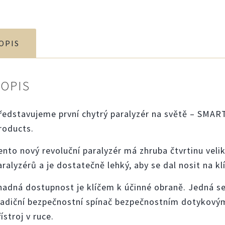
OPIS
POPIS
ředstavujeme první chytrý paralyzér na světě – SMART
roducts.
ento nový revoluční paralyzér má zhruba čtvrtinu ve
aralyzérů a je dostatečně lehký, aby se dal nosit na kl
nadná dostupnost je klíčem k účinné obraně. Jedná se 
radiční bezpečnostní spínač bezpečnostním dotykový
řístroj v ruce.