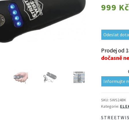
999
K
Odeslat dota
Prodej od 1
dočasně n
Informujte 
SKU:
SWS24BK
Kategorie:
ELE
STREETWI