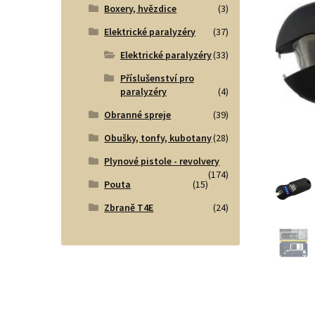
Boxery, hvězdice
(3)
Elektrické paralyzéry
(37)
Elektrické paralyzéry
(33)
Příslušenství pro
paralyzéry
(4)
Obranné spreje
(39)
Obušky, tonfy, kubotany
(28)
Plynové pistole - revolvery
(174)
Pouta
(15)
Zbraně T4E
(24)