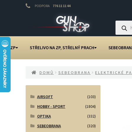
PODPORA
776 11 11 44
Přeskočit
Přejít
na
k
Products
search
navigaci
obsahu
webu
NA ZP
STŘELIVO NA ZP, STŘELNÝ PRACH
SEBEOBRAN
DOMŮ
SEBEOBRANA
ELEKTRICKÉ P
AIRSOFT
(103)
HOBBY - SPORT
(1804)
OPTIKA
(332)
SEBEOBRANA
(320)