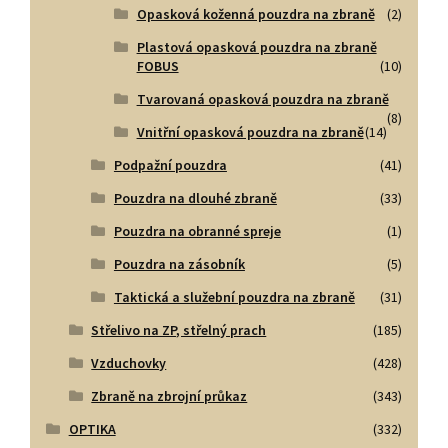
Opasková koženná pouzdra na zbraně
(2)
Plastová opasková pouzdra na zbraně
FOBUS
(10)
Tvarovaná opasková pouzdra na zbraně
(8)
Vnitřní opasková pouzdra na zbraně
(14)
Podpažní pouzdra
(41)
Pouzdra na dlouhé zbraně
(33)
Pouzdra na obranné spreje
(1)
Pouzdra na zásobník
(5)
Taktická a služební pouzdra na zbraně
(31)
Střelivo na ZP, střelný prach
(185)
Vzduchovky
(428)
Zbraně na zbrojní průkaz
(343)
OPTIKA
(332)