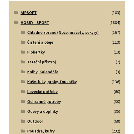
AIRSOFT
(103)
HOBBY - SPORT
(1804)
Chladné zbraně (Nože, mačety, sekyry)
(167)
Čištění a oleje
(113)
Flobertky
(13)
Jateční přístroj
(7)
Knihy, Kalendáře
(3)
Kuše, luky, praky, foukačky
(136)
Lovecké potřeby
(60)
Ochranné potřeby
(30)
Oděvy a doplňky
(35)
Outdoor
(68)
Pouzdra, kufry
(232)