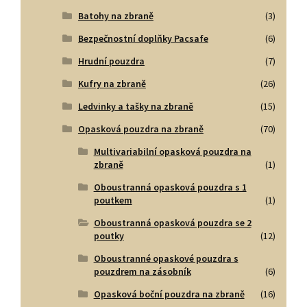
Batohy na zbraně
(3)
Bezpečnostní doplňky Pacsafe
(6)
Hrudní pouzdra
(7)
Kufry na zbraně
(26)
Ledvinky a tašky na zbraně
(15)
Opasková pouzdra na zbraně
(70)
Multivariabilní opasková pouzdra na
zbraně
(1)
Oboustranná opasková pouzdra s 1
poutkem
(1)
Oboustranná opasková pouzdra se 2
poutky
(12)
Oboustranné opaskové pouzdra s
pouzdrem na zásobník
(6)
Opasková boční pouzdra na zbraně
(16)