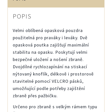
CZ
75
SP-
POPIS
01
množství
Velmi oblíbená opasková pouzdra
použitelná pro praváky i leváky. Dvě
opasková poutka zajišťují maximální
stabilitu na opasku. Poskytují velmi
bezpečné uložení a nošení zbraně.
Dvojdílné rychlozapínání na stiskací
nýtovaný knoflík, délkově i prostorově
stavitelné pomocí VELCRO pásků,
umožňující podle potřeby zajištění
zbraně přes pažbičku.
Určeno pro zbraně s velkým rámem typu