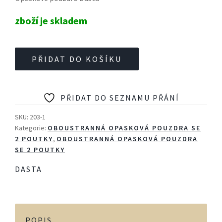
zboží je skladem
Opaskové
PŘIDAT DO KOŠÍKU
pouzdro
Dasta
203-
PŘIDAT DO SEZNAMU PŘÁNÍ
1
Pi
SKU:
203-1
Ber.92,
Kategorie:
OBOUSTRANNÁ OPASKOVÁ POUZDRA SE
2 POUTKY
,
OBOUSTRANNÁ OPASKOVÁ POUZDRA
G
SE 2 POUTKY
17,
CZ
DASTA
P-
10F,
CZ
75/85,
POPIS