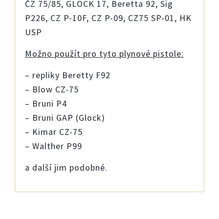
ČZ 75/85, GLOCK 17, Beretta 92, Sig
P226, CZ P-10F, CZ P-09, CZ75 SP-01, HK
USP
Možno použít pro tyto plynové pistole:
– repliky Beretty F92
– Blow CZ-75
– Bruni P4
– Bruni GAP (Glock)
– Kimar CZ-75
– Walther P99
a další jim podobné.