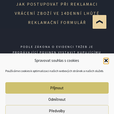
JAK POSTUPOVAT PŘI REKLAMACI
VRÁCENÍ ZBOŽÍ VE 14DENNÍ LHŮTĚ
REKLAMAČNÍ FORMULÁŘ
PODLE ZÁKONA O EVIDENCI TRŽEB JE
PRODÁVAJÍCÍ POVINEN VYSTAVIT KUPUJÍCÍMU
ÚČTENKU. ZÁROVEŇ JE POVINEN ZAEVIDOVAT
Spravovat souhlas s cookies
PŘIJATOU TRŽBU U SPRÁVCE DANĚ ONLINE; V
PŘÍPADĚ TECHNICKÉHO VÝPADKU PAK NEJPOZDĚJI
Používáme cookies k optimalizaci našich webových stránek a našich služeb.
DO 48 HODIN.
Příjmout
© GUNSHOP 2026
Odmítnout
Předvolby
0