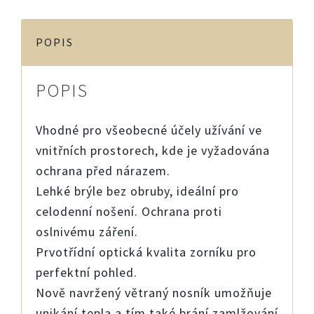
POPIS
POPIS
Vhodné pro všeobecné účely užívání ve
vnitřních prostorech, kde je vyžadována
ochrana před nárazem.
Lehké brýle bez obruby, ideální pro
celodenní nošení. Ochrana proti
oslnivému záření.
Prvotřídní optická kvalita zorníku pro
perfektní pohled.
Nově navržený větraný nosník umožňuje
unikání tepla a tím také brání zamlžování