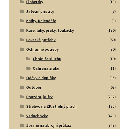
Flobertky
(13)
Jateční přístroj
(7)
Knihy, Kalendáře
(3)
Kuše, luky, praky, foukačky
(136)
Lovecké potřeby
(60)
Ochranné potřeby
(30)
Chrániče sluchu
(19)
Ochrana zraku
(11)
Oděvy a doplňky
(35)
Outdoor
(68)
Pouzdra, kufry
(232)
Střelivo na ZP, střelný prach
(185)
Vzduchovky
(428)
Zbraně na zbrojní průkaz
(343)