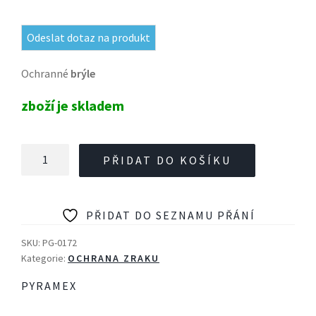
Odeslat dotaz na produkt
Ochranné
brýle
zboží je skladem
Ochranné
PŘIDAT DO KOŠÍKU
brýle
Pyramex
Itek
PŘIDAT DO SEZNAMU PŘÁNÍ
čiré
nemlživé
SKU:
PG-0172
množství
Kategorie:
OCHRANA ZRAKU
PYRAMEX