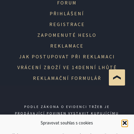
FORUM
PŘIHLÁŠENÍ
REGISTRACE
ZAPOMENUTÉ HESLO
REKLAMACE
JAK POSTUPOVAT PŘI REKLAMACI
VRÁCENÍ ZBOŽÍ VE 14DENNÍ LHŮTĚ
REKLAMAČNÍ FORMULÁŘ
PODLE ZÁKONA O EVIDENCI TRŽEB JE
PRODÁVAJÍCÍ POVINEN VYSTAVIT KUPUJÍCÍMU
ÚČTENKU. ZÁROVEŇ JE POVINEN ZAEVIDOVAT
Spravovat souhlas s cookies
PŘIJATOU TRŽBU U SPRÁVCE DANĚ ONLINE; V
PŘÍPADĚ TECHNICKÉHO VÝPADKU PAK NEJPOZDĚJI