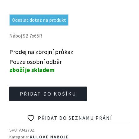
Odeslat dotaz na produkt
Náboj SB 7x65R
Prodej na zbrojní průkaz
Pouze osobní odběr
zboží je skladem
Náboj
PŘIDAT DO KOŠÍKU
7x65R
NSR
11,35g
PŘIDAT DO SEZNAMU PŘÁNÍ
-
20ks
SKU:
V342792.
množství
Kategorie:
KULOVÉ NÁBOJE