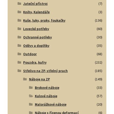
Jateční přístroj
(7)
Knihy, Kalendáře
(3)
Kuše, luky, praky, foukačky
(136)
Lovecké potřeby
(60)
Ochranné potřeby
(30)
Oděvy a doplňky
(35)
Outdoor
(68)
Pouzdra, kufry
(232)
Střelivo na ZP, střelný prach
(185)
Náboje na ZP
(149)
Brokové náboje
(33)
Kulové náboje
(57)
Malorážkové náboje
(20)
Náboje s řízenou deformací
(6)