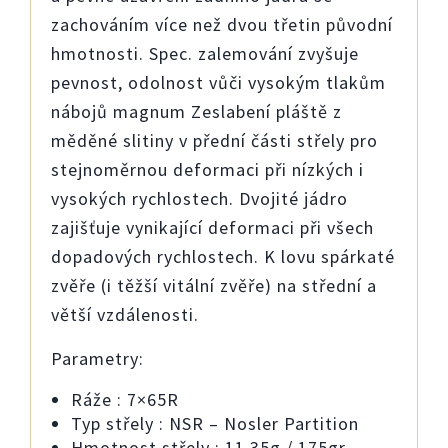
zachováním více než dvou třetin původní
hmotnosti. Spec. zalemování zvyšuje
pevnost, odolnost vůči vysokým tlakům
nábojů magnum Zeslabení pláště z
měděné slitiny v přední části střely pro
stejnoměrnou deformaci při nízkých i
vysokých rychlostech. Dvojité jádro
zajišťuje vynikající deformaci při všech
dopadových rychlostech. K lovu spárkaté
zvěře (i těžší vitální zvěře) na střední a
větší vzdálenosti.
Parametry:
Ráže : 7×65R
Typ střely : NSR – Nosler Partition
Hmotnost střely : 11,35g / 175gr