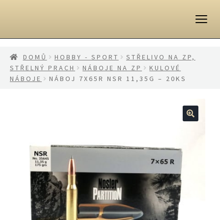
Přeskočit
Přejít
na
k
navigaci
obsahu
webu
DOMŮ
HOBBY - SPORT
STŘELIVO NA ZP,
STŘELNÝ PRACH
NÁBOJE NA ZP
KULOVÉ
NÁBOJE
NÁBOJ 7X65R NSR 11,35G – 20KS
🔍