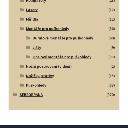
Kolimátory
(28)
Lasery
(12)
Mířidla
(12)
Montáže pro puškohledy
(86)
Duralové montáže pro puškohledy
(40)
Lišty
(9)
Ocelové montáže pro puškohledy
(38)
Noční pozorování (vidění)
(2)
Nožičky, stativy
(15)
Puškohledy
(88)
SEBEOBRANA
(320)