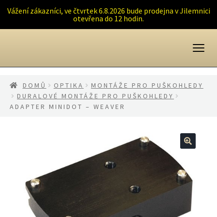
Vážení zákazníci, ve čtvrtek 6.8.2026 bude prodejna v Jilemnici
otevřena do 12 hodin.
Přeskočit
Přejít
na
k
navigaci
obsahu
webu
DOMŮ
OPTIKA
MONTÁŽE PRO PUŠKOHLEDY
DURALOVÉ MONTÁŽE PRO PUŠKOHLEDY
ADAPTER MINIDOT – WEAVER
🔍