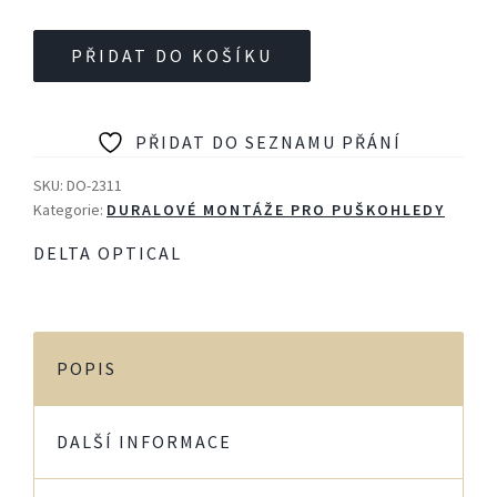
Adapter
PŘIDAT DO KOŠÍKU
MiniDot
-
weaver
PŘIDAT DO SEZNAMU PŘÁNÍ
množství
SKU:
DO-2311
Kategorie:
DURALOVÉ MONTÁŽE PRO PUŠKOHLEDY
DELTA OPTICAL
POPIS
DALŠÍ INFORMACE