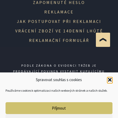
ZAPOMENUTÉ HESLO
REKLAMACE
JAK POSTUPOVAT PŘI REKLAMACI
VRÁCENÍ ZBOŽÍ VE 14DENNÍ LHŮTĚ
REKLAMAČNÍ FORMULÁŘ
PODLE ZÁKONA O EVIDENCI TRŽEB JE
PRODÁVAJÍCÍ POVINEN VYSTAVIT KUPUJÍCÍMU
ÚČTENKU. ZÁROVEŇ JE POVINEN ZAEVIDOVAT
Spravovat souhlas s cookies
PŘIJATOU TRŽBU U SPRÁVCE DANĚ ONLINE; V
PŘÍPADĚ TECHNICKÉHO VÝPADKU PAK NEJPOZDĚJI
Používáme cookies k optimalizaci našich webových stránek a našich služeb.
DO 48 HODIN.
Příjmout
© GUNSHOP 2026