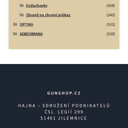
Vzduchovky
(428)
Zbraně na zbrojní průkaz
(343)
OPTIKA
(332)
SEBEOBRANA
(320)
GUNSHOP.CZ
HAJNA – SDRUŽENÍ PODNIKATELŮ
ČSL. LEGIÍ 299
51401 JILEMNICE