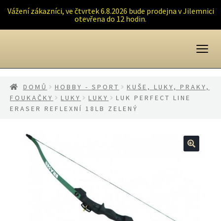
Vážení zákazníci, ve čtvrtek 6.8.2026 bude prodejna v Jilemnici
otevřena do 12 hodin.
Přeskočit
Přejít
na
k
navigaci
obsahu
webu
DOMŮ
HOBBY - SPORT
KUŠE, LUKY, PRAKY,
FOUKAČKY
LUKY
LUKY
LUK PERFECT LINE
ERASER REFLEXNÍ 18LB ZELENÝ
🔍