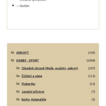
– toulec
AIRSOFT
(103)
HOBBY - SPORT
(1804)
Chladné zbraně (Nože, mačety, sekyry)
(167)
Čištění a oleje
(113)
Flobertky
(13)
Jateční přístroj
(7)
Knihy, Kalendáře
(3)