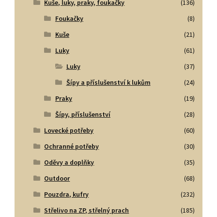
Kuše, luky, praky, foukačky
(136)
Foukačky
(8)
Kuše
(21)
Luky
(61)
Luky
(37)
Šípy a příslušenství k lukům
(24)
Praky
(19)
Šípy, příslušenství
(28)
Lovecké potřeby
(60)
Ochranné potřeby
(30)
Oděvy a doplňky
(35)
Outdoor
(68)
Pouzdra, kufry
(232)
Střelivo na ZP, střelný prach
(185)