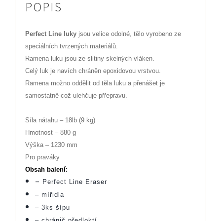
POPIS
Perfect Line luky
jsou velice odolné
, tělo vyrobeno ze
speciálních tvrzených materiálů.
Ramena luku jsou ze slitiny skelných vláken.
Celý luk je navích chráněn epoxidovou vrstvou.
Ramena možno oddělit od těla luku a přenášet je
samostatně což ulehčuje přřepravu.
Síla nátahu – 18lb (9 kg)
Hmotnost – 880 g
Výška – 1230 mm
Pro praváky
Obsah balení:
–
Perfect Line Eraser
– mířidla
– 3ks šípu
– chránič předloktí