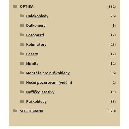
OPTIKA
(332)
Dalekohledy
(76)
Dálkoměry
(1)
Fotopasti
(12)
Kolimátory
(28)
Lasery
(12)
Mířidla
(12)
Montáže pro puškohledy
(86)
Noční pozorování (vidění)
(2)
Nožičky, stativy
(15)
Puškohledy
(88)
SEBEOBRANA
(320)