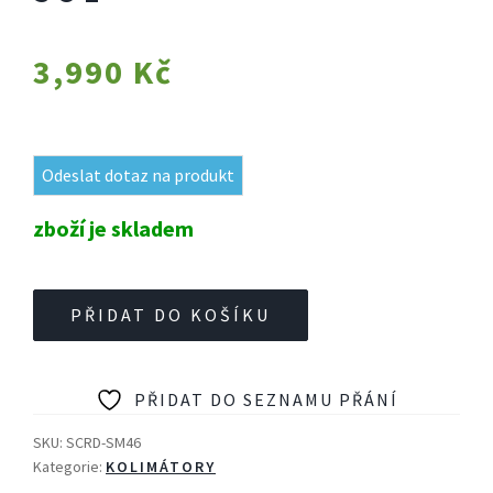
3,990
Kč
Odeslat dotaz na produkt
zboží je skladem
Kolimátor
PŘIDAT DO KOŠÍKU
Vector
Optics
Scrapper
PŘIDAT DO SEZNAMU PŘÁNÍ
1X25
SOL
SKU:
SCRD-SM46
množství
Kategorie:
KOLIMÁTORY