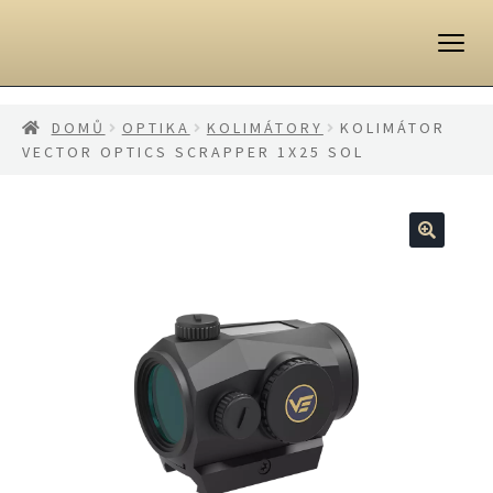
Přeskočit
Přejít
na
k
navigaci
obsahu
webu
DOMŮ
OPTIKA
KOLIMÁTORY
KOLIMÁTOR
VECTOR OPTICS SCRAPPER 1X25 SOL
🔍