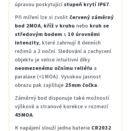
úpravou poskytující
stupeň krytí IP67
.
Při míření lze si zvolit
červený záměrný
bod
2MOA
,
kříž v kruhu
nebo
kruh se
středovým bodem
s
10 úrovněmi
intenzity
, které zahrnují 8 denních
režimů a 2 noční. Sledování a zachycení
objektu je velice intuitivní díky
neomezenému očnímu reliéfu
a
paralaxe (<1MOA). Vysokou jasnost
obrazu pak zajišťuje
25mm čočka
.
Záměrný bod disponuje také možností
výškové a stranové korekce v rozmezí
45MOA
.
K napájení slouží jedna baterie
CR2032