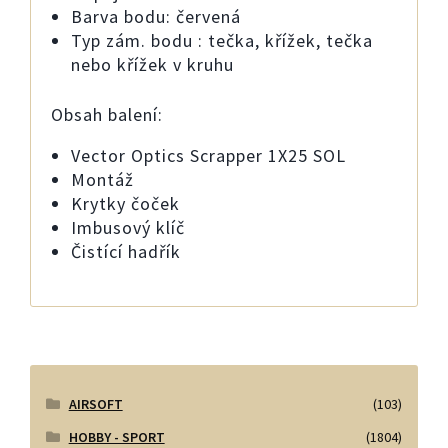
Barva bodu: červená
Typ zám. bodu : tečka, křížek, tečka
nebo křížek v kruhu
Obsah balení:
Vector Optics Scrapper 1X25 SOL
Montáž
Krytky čoček
Imbusový klíč
Čistící hadřík
AIRSOFT
(103)
HOBBY - SPORT
(1804)