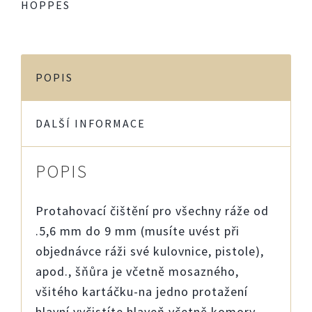
HOPPES
POPIS
DALŠÍ INFORMACE
POPIS
Protahovací čištění pro všechny ráže od
.5,6 mm do 9 mm (musíte uvést při
objednávce ráži své kulovnice, pistole),
apod., šňůra je včetně mosazného,
všitého kartáčku-na jedno protažení
hlavní vyčistíte hlaveň včetně komory.