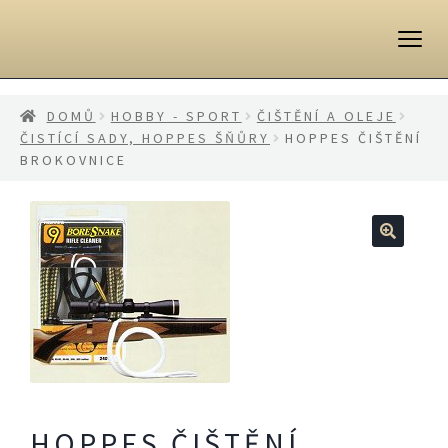
Přeskočit
Přejít
na
k
navigaci
obsahu
webu
DOMŮ
HOBBY - SPORT
ČIŠTĚNÍ A OLEJE
ČISTÍCÍ SADY, HOPPES ŠŇŮRY
HOPPES ČIŠTĚNÍ
BROKOVNICE
🔍
HOPPES ČIŠTĚNÍ