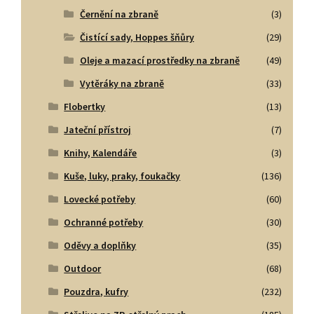
Černění na zbraně
(3)
Čistící sady, Hoppes šňůry
(29)
Oleje a mazací prostředky na zbraně
(49)
Vytěráky na zbraně
(33)
Flobertky
(13)
Jateční přístroj
(7)
Knihy, Kalendáře
(3)
Kuše, luky, praky, foukačky
(136)
Lovecké potřeby
(60)
Ochranné potřeby
(30)
Oděvy a doplňky
(35)
Outdoor
(68)
Pouzdra, kufry
(232)