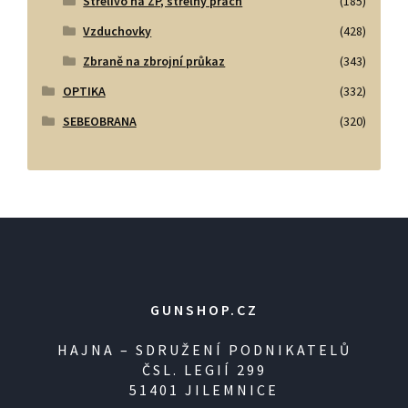
Střelivo na ZP, střelný prach
(185)
Vzduchovky
(428)
Zbraně na zbrojní průkaz
(343)
OPTIKA
(332)
SEBEOBRANA
(320)
GUNSHOP.CZ
HAJNA – SDRUŽENÍ PODNIKATELŮ
ČSL. LEGIÍ 299
51401 JILEMNICE