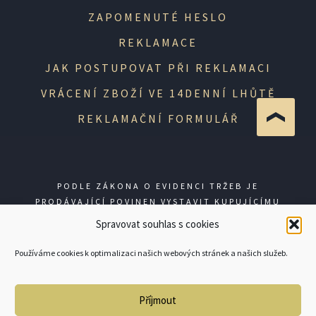
ZAPOMENUTÉ HESLO
REKLAMACE
JAK POSTUPOVAT PŘI REKLAMACI
VRÁCENÍ ZBOŽÍ VE 14DENNÍ LHŮTĚ
REKLAMAČNÍ FORMULÁŘ
PODLE ZÁKONA O EVIDENCI TRŽEB JE
PRODÁVAJÍCÍ POVINEN VYSTAVIT KUPUJÍCÍMU
ÚČTENKU. ZÁROVEŇ JE POVINEN ZAEVIDOVAT
Spravovat souhlas s cookies
PŘIJATOU TRŽBU U SPRÁVCE DANĚ ONLINE; V
PŘÍPADĚ TECHNICKÉHO VÝPADKU PAK NEJPOZDĚJI
Používáme cookies k optimalizaci našich webových stránek a našich služeb.
DO 48 HODIN.
Příjmout
© GUNSHOP 2026