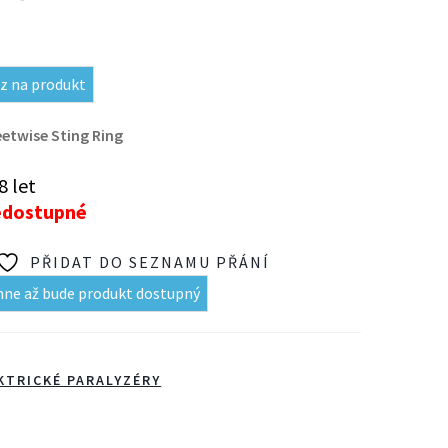
z na produkt
eetwise Sting Ring
8 let
edostupné
PŘIDAT DO SEZNAMU PŘÁNÍ
mne až bude produkt dostupný
KTRICKÉ PARALYZÉRY