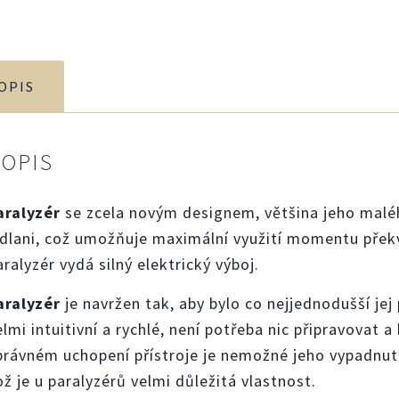
OPIS
POPIS
aralyzér
se zcela novým designem, většina jeho maléh
 dlani, což umožňuje maximální využití momentu překv
aralyzér vydá silný elektrický výboj.
aralyzér
je navržen tak, aby bylo co nejjednodušší jej 
elmi intuitivní a rychlé, není potřeba nic připravovat a
právném uchopení přístroje je nemožné jeho vypadnutí
ož je u paralyzérů velmi důležitá vlastnost.