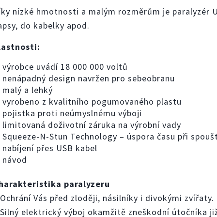
íky nízké hmotnosti a malým rozměrům je paralyzér U
apsy, do kabelky apod.
lastnosti:
výrobce uvádí 18 000 000 voltů
nenápadný design navržen pro sebeobranu
malý a lehký
vyrobeno z kvalitního pogumovaného plastu
pojistka proti neúmyslnému výboji
limitovaná doživotní záruka na výrobní vady
Squeeze-N-Stun Technology – úspora času při spoušt
nabíjení přes USB kabel
návod
harakteristika paralyzeru
 Ochrání Vás před zloději, násilníky i divokými zvířaty.
 Silný elektrický výboj okamžitě zneškodní útočníka j