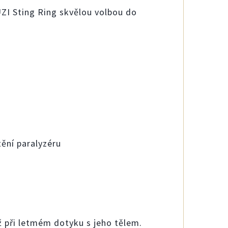
ZI Sting Ring skvělou volbou do
ění paralyzéru
iž při letmém dotyku s jeho tělem.