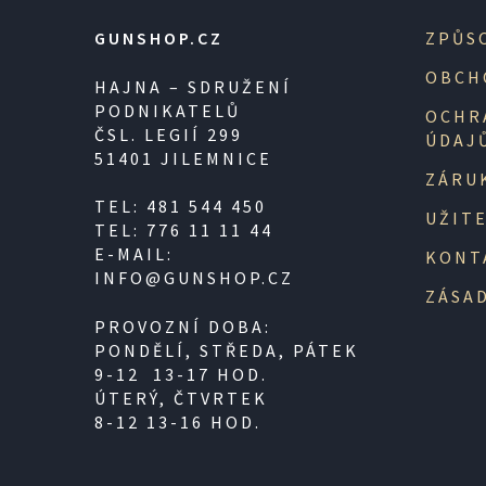
GUNSHOP.CZ
ZPŮS
OBCH
HAJNA – SDRUŽENÍ
PODNIKATELŮ
OCHR
ČSL. LEGIÍ 299
ÚDAJ
51401 JILEMNICE
ZÁRU
TEL: 481 544 450
UŽIT
TEL: 776 11 11 44
E-MAIL:
KONT
INFO@GUNSHOP.CZ
ZÁSAD
PROVOZNÍ DOBA:
PONDĚLÍ, STŘEDA, PÁTEK
9-12 13-17 HOD.
ÚTERÝ, ČTVRTEK
8-12 13-16 HOD.