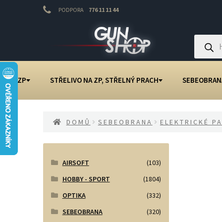
PODPORA
776 11 11 44
Přeskočit
Přejít
na
k
Products
search
navigaci
obsahu
webu
NA ZP
STŘELIVO NA ZP, STŘELNÝ PRACH
SEBEOBRAN
DOMŮ
SEBEOBRANA
ELEKTRICKÉ P
AIRSOFT
(103)
HOBBY - SPORT
(1804)
OPTIKA
(332)
SEBEOBRANA
(320)