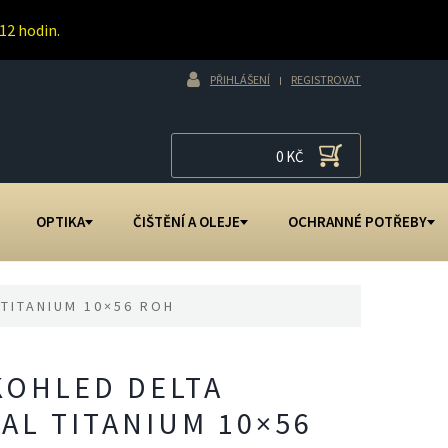
12 hodin.
PŘIHLÁŠENÍ
REGISTROVAT
0
KČ
OPTIKA
ČIŠTĚNÍ A OLEJE
OCHRANNÉ POTŘEBY
 TITANIUM 10×56 ROH
KOHLED DELTA
AL TITANIUM 10×56