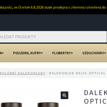
ákazníci, ve čtvrtek 6.8.2026 bude prodejna v Jilemnici otevřena do 
A
POUZDRA, KUFRY
FLOBERTKY
VZDUCHOVKY
KULÁRNÍ DALEKOHLEDY
DALEKOHLED DELTA OPTICAL
DALE
OPTIC
🔍