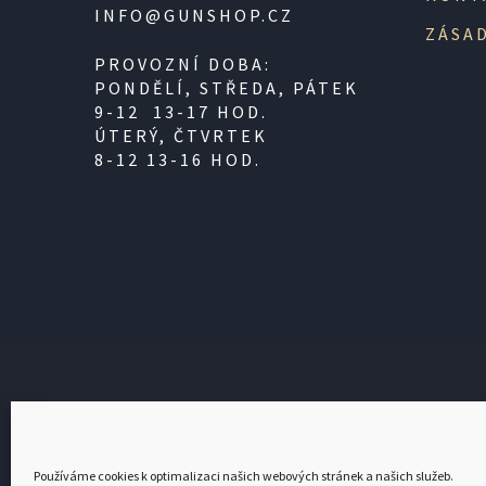
INFO@GUNSHOP.CZ
ZÁSAD
PROVOZNÍ DOBA:
PONDĚLÍ, STŘEDA, PÁTEK
9-12 13-17 HOD.
ÚTERÝ, ČTVRTEK
8-12 13-16 HOD.
PODLE ZÁKONA O EVIDENCI TRŽEB JE PRODÁ
SPRÁVCE DANĚ 
Používáme cookies k optimalizaci našich webových stránek a našich služeb.