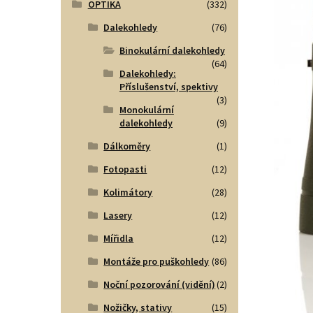
OPTIKA
(332)
Dalekohledy
(76)
Binokulární dalekohledy
(64)
Dalekohledy:
Příslušenství, spektivy
(3)
Monokulární
dalekohledy
(9)
Dálkoměry
(1)
Fotopasti
(12)
Kolimátory
(28)
Lasery
(12)
Mířidla
(12)
Montáže pro puškohledy
(86)
Noční pozorování (vidění)
(2)
Nožičky, stativy
(15)