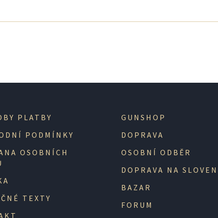
OBY PLATBY
GUNSHOP
ODNÍ PODMÍNKY
DOPRAVA
ANA OSOBNÍCH
OSOBNÍ ODBĚR
Ů
DOPRAVA NA SLOVE
KA
BAZAR
EČNÉ TEXTY
FORUM
AKT