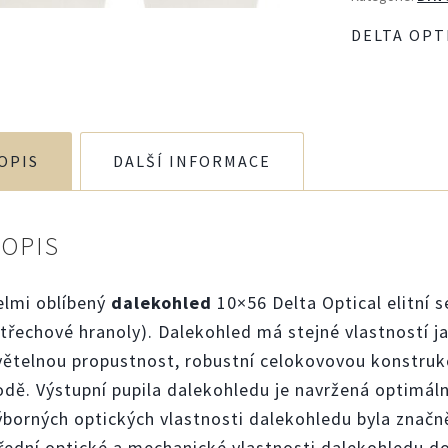
DELTA OPT
OPIS
DALŠÍ INFORMACE
POPIS
elmi oblíbený
dalekohled
10×56 Delta Optical elitní s
střechové hranoly). Dalekohled má stejné vlastností j
větelnou propustnost, robustní celokovovou konstruk
odě. Výstupní pupila dalekohledu je navržená optimáln
ýborných optických vlastnosti dalekohledu byla znač
řední optické a mechanické vlastnosti dalekohledu dop