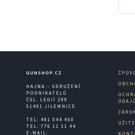
GUNSHOP.CZ
ZPŮS
OBCH
HAJNA – SDRUŽENÍ
PODNIKATELŮ
OCHR
ČSL. LEGIÍ 299
ÚDAJ
51401 JILEMNICE
ZÁRU
TEL: 481 544 450
UŽIT
TEL: 776 11 11 44
E-MAIL:
KONT