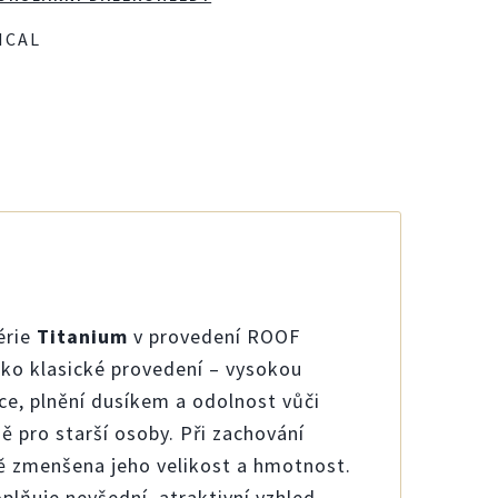
ICAL
érie
Titanium
v provedení ROOF
ako klasické provedení – vysokou
ce, plnění dusíkem a odolnost vůči
ě pro starší osoby. Při zachování
ně zmenšena jeho velikost a hmotnost.
lňuje nevšední, atraktivní vzhled.