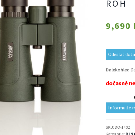
ROH
9,690
Odeslat dota
Dalekohled
De
dočasně n
Informujte 
SKU:
DO-1402
Kategorie:
BIN