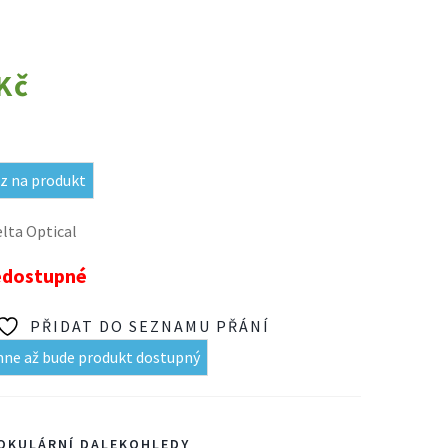
Kč
z na produkt
lta Optical
edostupné
PŘIDAT DO SEZNAMU PŘÁNÍ
mne až bude produkt dostupný
OKULÁRNÍ DALEKOHLEDY