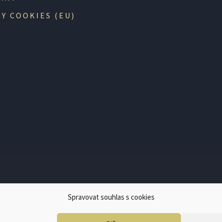
Y COOKIES (EU)
VAJÍCÍ POVINEN VYSTAVIT KUPUJÍCÍMU ÚČTENKU. ZÁROVEŇ
Spravovat souhlas s cookies
ONLINE; V PŘÍPADĚ TECHNICKÉHO VÝPADKU PAK NEJPOZDĚJ