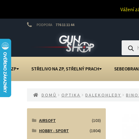
Vážení z
PODPORA
776 11 11 44
Přeskočit
Přejít
na
k
Products
search
navigaci
obsahu
webu
NA ZP
STŘELIVO NA ZP, STŘELNÝ PRACH
SEBEOBRAN
DOMŮ
OPTIKA
DALEKOHLEDY
BINO
AIRSOFT
(103)
HOBBY - SPORT
(1804)