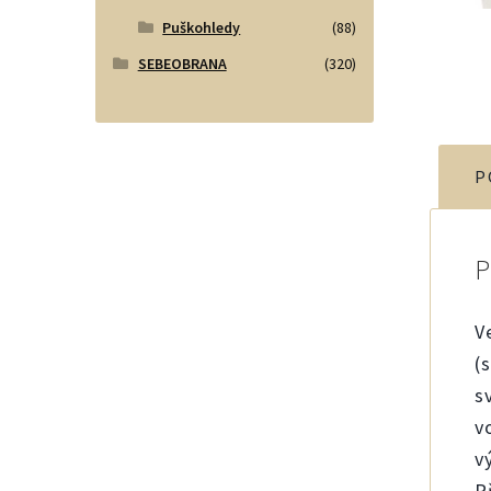
Puškohledy
(88)
SEBEOBRANA
(320)
P
V
(
s
v
v
P