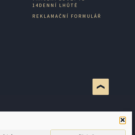
14DENNÍ LHŮTĚ
REKLAMAČNÍ FORMULÁŘ
 JE POVINEN ZAEVIDOVAT PŘIJATOU TRŽBU U
I DO 48 HODIN.