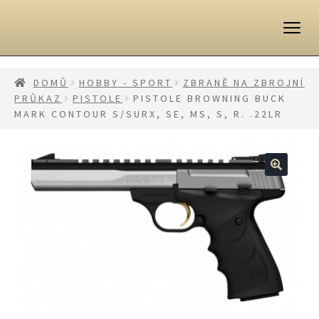
Přeskočit
Přejít
na
k
navigaci
obsahu
webu
DOMŮ
HOBBY - SPORT
ZBRANĚ NA ZBROJNÍ
PRŮKAZ
PISTOLE
PISTOLE BROWNING BUCK
MARK CONTOUR S/SURX, SE, MS, S, R. .22LR
🔍