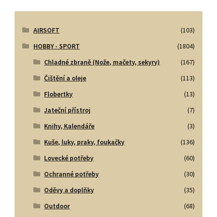
AIRSOFT
(103)
HOBBY - SPORT
(1804)
Chladné zbraně (Nože, mačety, sekyry)
(167)
Čištění a oleje
(113)
Flobertky
(13)
Jateční přístroj
(7)
Knihy, Kalendáře
(3)
Kuše, luky, praky, foukačky
(136)
Lovecké potřeby
(60)
Ochranné potřeby
(30)
Oděvy a doplňky
(35)
Outdoor
(68)