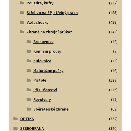
Pouzdra, kufry
(232)
Střelivo na ZP, střelný prach
(185)
Vzduchovky
(428)
Zbraně na zbrojní průkaz
(343)
Brokovnice
(12)
Komisní prodej
(7)
Kulovnice
(13)
Malorážné pušky
(16)
Pistole
(123)
Příslušenství
(116)
Revolvery
(11)
Sběratelské zbraně
(62)
OPTIKA
(332)
SEBEOBRANA
(320)