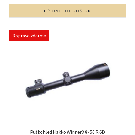
PŘIDAT DO KOŠÍKU
Doprava zdarma
Puškohled Hakko Winner3 8×56 R:6D