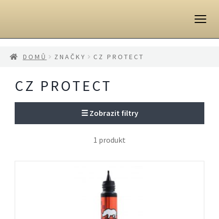
Přeskočit
Přejít
na
k
navigaci
obsahu
webu
DOMŮ
ZNAČKY
CZ PROTECT
CZ PROTECT
☰
Zobrazit filtry
1 produkt