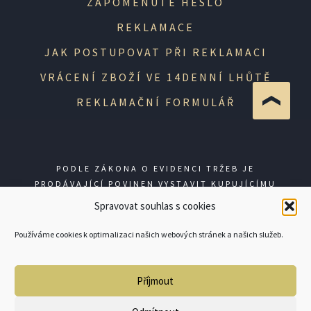
ZAPOMENUTÉ HESLO
REKLAMACE
JAK POSTUPOVAT PŘI REKLAMACI
VRÁCENÍ ZBOŽÍ VE 14DENNÍ LHŮTĚ
REKLAMAČNÍ FORMULÁŘ
PODLE ZÁKONA O EVIDENCI TRŽEB JE
PRODÁVAJÍCÍ POVINEN VYSTAVIT KUPUJÍCÍMU
ÚČTENKU. ZÁROVEŇ JE POVINEN ZAEVIDOVAT
Spravovat souhlas s cookies
PŘIJATOU TRŽBU U SPRÁVCE DANĚ ONLINE; V
PŘÍPADĚ TECHNICKÉHO VÝPADKU PAK NEJPOZDĚJI
Používáme cookies k optimalizaci našich webových stránek a našich služeb.
DO 48 HODIN.
Příjmout
© GUNSHOP 2026