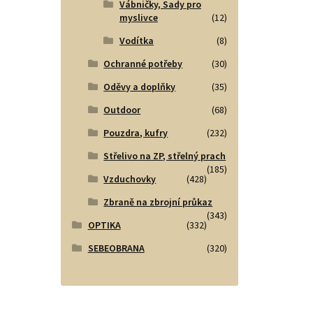
Vábničky, Sady pro
myslivce
(12)
Vodítka
(8)
Ochranné potřeby
(30)
Oděvy a doplňky
(35)
Outdoor
(68)
Pouzdra, kufry
(232)
Střelivo na ZP, střelný prach
(185)
Vzduchovky
(428)
Zbraně na zbrojní průkaz
(343)
OPTIKA
(332)
SEBEOBRANA
(320)