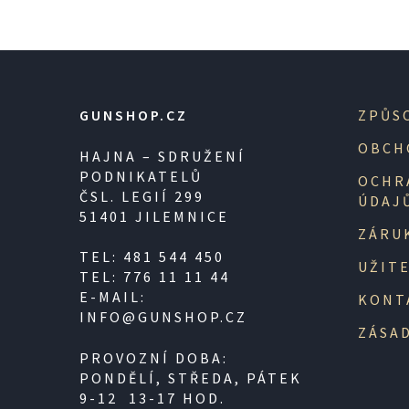
GUNSHOP.CZ
ZPŮS
OBCH
HAJNA – SDRUŽENÍ
PODNIKATELŮ
OCHR
ČSL. LEGIÍ 299
ÚDAJ
51401 JILEMNICE
ZÁRU
TEL: 481 544 450
UŽIT
TEL: 776 11 11 44
E-MAIL:
KONT
INFO@GUNSHOP.CZ
ZÁSAD
PROVOZNÍ DOBA:
PONDĚLÍ, STŘEDA, PÁTEK
9-12 13-17 HOD.