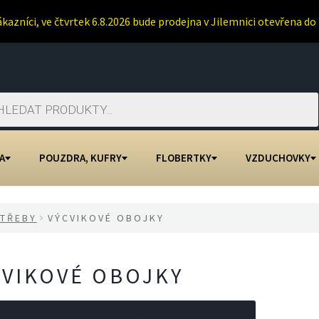
ákazníci, ve čtvrtek 6.8.2026 bude prodejna v Jilemnici otevřena do 
A
POUZDRA, KUFRY
FLOBERTKY
VZDUCHOVKY
TŘEBY
VÝCVIKOVÉ OBOJKY
CVIKOVÉ OBOJKY