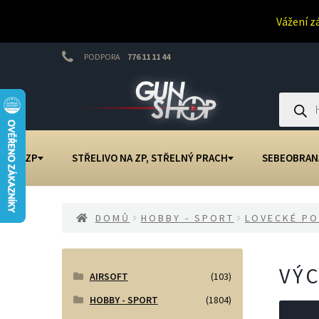
Vážení z
PODPORA
776 11 11 44
Přeskočit
Přejít
na
k
Products
search
navigaci
obsahu
webu
NA ZP
STŘELIVO NA ZP, STŘELNÝ PRACH
SEBEOBRAN
DOMŮ
HOBBY - SPORT
LOVECKÉ PO
VÝ
AIRSOFT
(103)
HOBBY - SPORT
(1804)