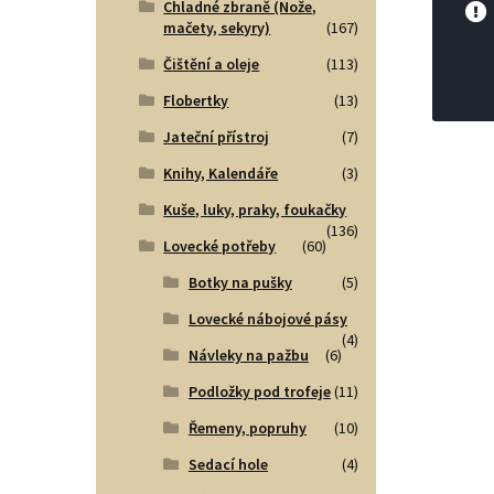
Chladné zbraně (Nože,
mačety, sekyry)
(167)
Čištění a oleje
(113)
Flobertky
(13)
Jateční přístroj
(7)
Knihy, Kalendáře
(3)
Kuše, luky, praky, foukačky
(136)
Lovecké potřeby
(60)
Botky na pušky
(5)
Lovecké nábojové pásy
(4)
Návleky na pažbu
(6)
Podložky pod trofeje
(11)
Řemeny, popruhy
(10)
Sedací hole
(4)