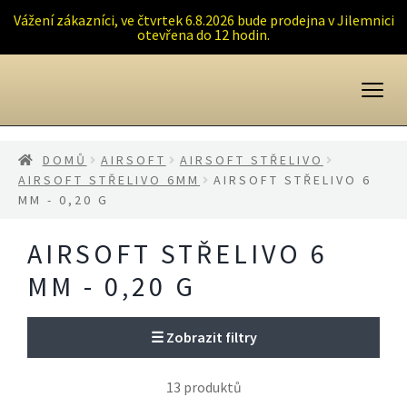
Vážení zákazníci, ve čtvrtek 6.8.2026 bude prodejna v Jilemnici
otevřena do 12 hodin.
Přeskočit
Přejít
na
k
navigaci
obsahu
webu
DOMŮ
AIRSOFT
AIRSOFT STŘELIVO
AIRSOFT STŘELIVO 6MM
AIRSOFT STŘELIVO 6
MM - 0,20 G
AIRSOFT STŘELIVO 6
MM - 0,20 G
☰
Zobrazit filtry
13 produktů